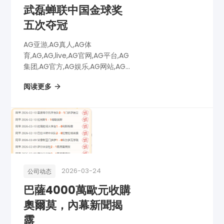
武磊蝉联中国金球奖
五次夺冠
AG亚游,AG真人,AG体
育,AG,AG,live,AG官网,AG平台,AG
集团,AG官方,AG娱乐,AG网站,AG
网址,AG全站,AG亚游app下载,AG
阅读更多
博彩,AG电子,武磊蝉联中国金球奖
五次夺冠
2026-03-24
公司动态
巴薩4000萬歐元收購
奧爾莫，內幕新聞揭
露