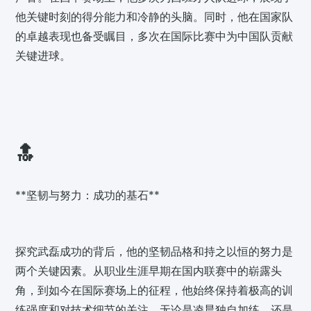
他关键时刻的得分能力和冷静的头脑。同时，他在国家队
的卓越表现也备受瞩目，多次在国际比赛中为中国队贡献
关键进球。
🔝
**坚韧与努力：成功的基石**
探究武磊成功的背后，他的坚韧品格和持之以恒的努力是
两个关键因素。从职业生涯早期在国内联赛中的崭露头
角，到如今在国际赛场上的征程，他始终保持着极高的训
练强度和对技术细节的关注。无论是凌晨独自加练，还是