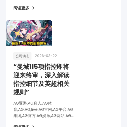
网址,AG全站,AG亚游app下载,AG
阅读更多
博彩,AG电子,肯尼五战全胜！德甲
狂欢夜，信心满满再创佳绩！
2026-03-22
公司动态
“曼城115项指控即将
迎来终审，深入解读
指控细节及英超相关
规则”
AG亚游,AG真人,AG体
育,AG,AG,live,AG官网,AG平台,AG
集团,AG官方,AG娱乐,AG网站,AG
网址,AG全站,AG亚游app下载,AG
阅读更多