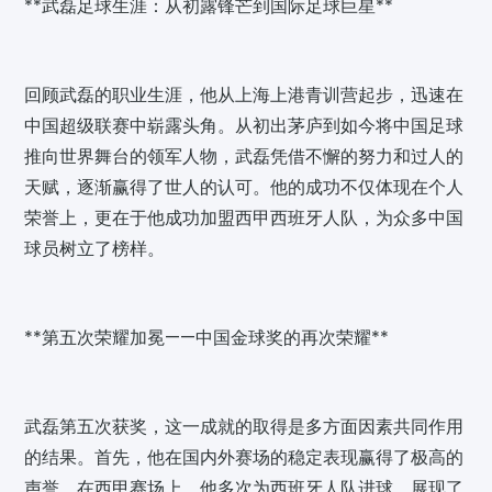
**武磊足球生涯：从初露锋芒到国际足球巨星**
回顾武磊的职业生涯，他从上海上港青训营起步，迅速在
中国超级联赛中崭露头角。从初出茅庐到如今将中国足球
推向世界舞台的领军人物，武磊凭借不懈的努力和过人的
天赋，逐渐赢得了世人的认可。他的成功不仅体现在个人
荣誉上，更在于他成功加盟西甲西班牙人队，为众多中国
球员树立了榜样。
**第五次荣耀加冕——中国金球奖的再次荣耀**
武磊第五次获奖，这一成就的取得是多方面因素共同作用
的结果。首先，他在国内外赛场的稳定表现赢得了极高的
声誉。在西甲赛场上，他多次为西班牙人队进球，展现了