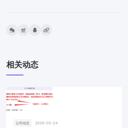
相关动态
2026-03-24
公司动态