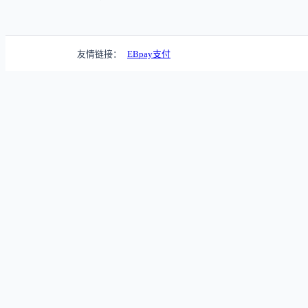
友情链接：
EBpay支付