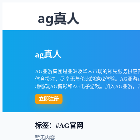
ag真人
AG亚游集团是亚洲及华人市场的领先服务供应
体育投注，尽享无与伦比的游戏体验。AG亚游
地畅玩AG博彩和AG电子游戏。加入AG亚游，
立即注册
标签：#AG官网
暂无内容