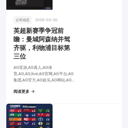
2026-03-20
公司动态
英超新赛季争冠前
瞻：曼城阿森纳并驾
齐驱，利物浦目标第
三位
AG亚游,AG真人,AG体
育,AG,AG,live,AG官网,AG平台,AG
集团,AG官方,AG娱乐,AG网站,AG
网址,AG全站,AG亚游app下载,AG
阅读更多
博彩,AG电子,英超新赛季争冠前
瞻：曼城阿森纳并驾齐驱，利物浦
目标第三位