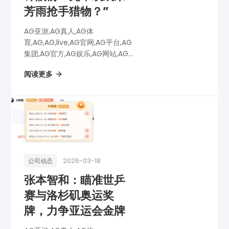
芳雨抢手猎物？”
AG亚游,AG真人,AG体
育,AG,AG,live,AG官网,AG平台,AG
集团,AG官方,AG娱乐,AG网站,AG
网址,AG全站,AG亚游app下载,AG
阅读更多
博彩,AG电子,“广东队锋线新星令杜
锋眼前一亮，或成朱芳雨抢手猎
物？”
2026-03-18
公司动态
张本智和：瞄准世乒
赛与洛杉矶奥运奖
牌，力争亚运会金牌