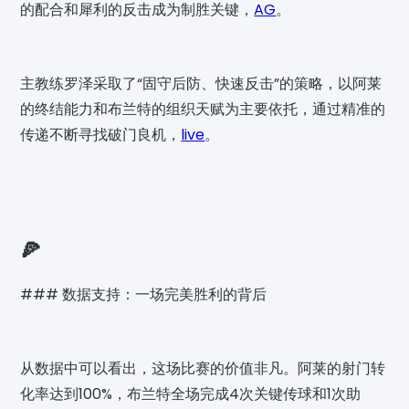
的配合和犀利的反击成为制胜关键，
AG
。
主教练罗泽采取了“固守后防、快速反击”的策略，以阿莱
的终结能力和布兰特的组织天赋为主要依托，通过精准的
传递不断寻找破门良机，
live
。
🍕
### 数据支持：一场完美胜利的背后
从数据中可以看出，这场比赛的价值非凡。阿莱的射门转
化率达到100%，布兰特全场完成4次关键传球和1次助