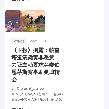
博彩,AG电子,[热夜盛迎]国足归
来，球迷期待满满。
2026-03-17
公司动态
《卫报》揭露：帕奎
塔澄清染黄非恶意，
力证主动要求弃赛伯
恩茅斯赛事助曼城转
会
AG亚游,AG真人,AG体
育,AG,AG,live,AG官网,AG平台,AG
集团,AG官方,AG娱乐,AG网站,AG
网址,AG全站,AG亚游app下载,AG