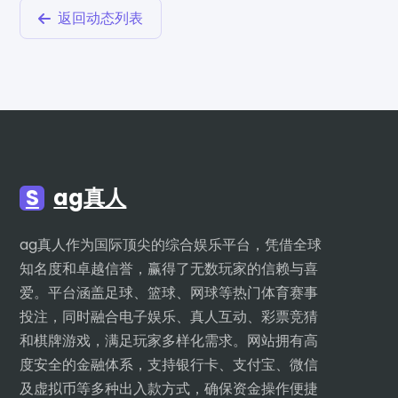
返回动态列表
S
ag真人
ag真人作为国际顶尖的综合娱乐平台，凭借全球
知名度和卓越信誉，赢得了无数玩家的信赖与喜
爱。平台涵盖足球、篮球、网球等热门体育赛事
投注，同时融合电子娱乐、真人互动、彩票竞猜
和棋牌游戏，满足玩家多样化需求。网站拥有高
度安全的金融体系，支持银行卡、支付宝、微信
及虚拟币等多种出入款方式，确保资金操作便捷