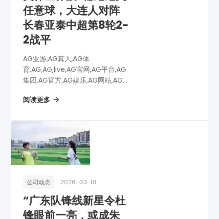
任意球，大连人对阵
长春亚泰中超第8轮2-
2战平
AG亚游,AG真人,AG体
育,AG,AG,live,AG官网,AG平台,AG
集团,AG官方,AG娱乐,AG网站,AG
网址,AG全站,AG亚游app下载,AG
阅读更多
博彩,AG电子,吴伟世界波+儒尼尼
奥任意球，大连人对阵长春亚泰中
超第8轮2-2战平
2026-03-18
公司动态
“广东队锋线新星令杜
锋眼前一亮，或成朱