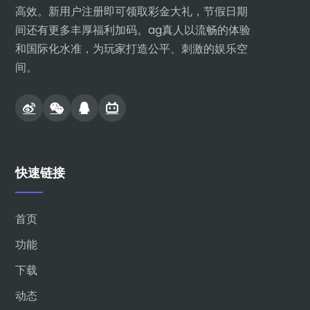
高效。新用户注册即可领取彩金大礼，节假日期
间还有更多丰厚福利加码。ag真人以流畅的体验
和国际化水准，为玩家打造公平、刺激的娱乐空
间。
快速链接
首页
功能
下载
动态