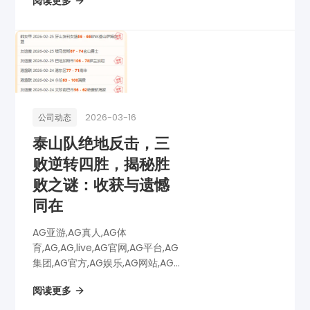
阅读更多
博彩,AG电子,《卫报》揭露：帕奎
塔澄清染黄非恶意，力证主动要求
弃赛伯恩茅斯赛事助曼...
2026-03-16
公司动态
泰山队绝地反击，三
败逆转四胜，揭秘胜
败之谜：收获与遗憾
同在
AG亚游,AG真人,AG体
育,AG,AG,live,AG官网,AG平台,AG
集团,AG官方,AG娱乐,AG网站,AG
网址,AG全站,AG亚游app下载,AG
阅读更多
博彩,AG电子,泰山队绝地反击，三
败逆转四胜，揭秘胜败之谜：收获