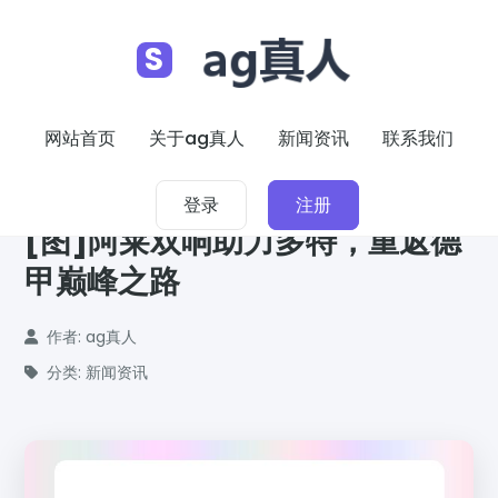
S
网站首页
关于ag真人
新闻资讯
联系我们
2026-03-20
登录
注册
[图]阿莱双响助力多特，重返德
甲巅峰之路
作者: ag真人
分类: 新闻资讯