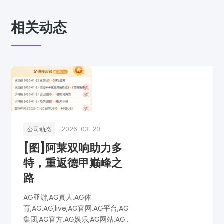
相关动态
2026-03-20
公司动态
[图]阿莱双响助力多
特，重返德甲巅峰之
路
AG亚游,AG真人,AG体
育,AG,AG,live,AG官网,AG平台,AG
集团,AG官方,AG娱乐,AG网站,AG