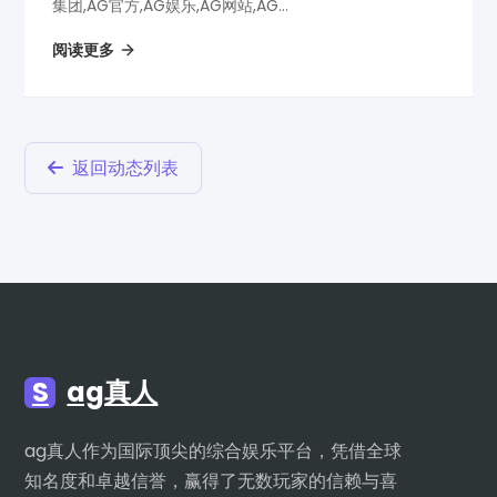
集团,AG官方,AG娱乐,AG网站,AG
网址,AG全站,AG亚游app下载,AG
阅读更多
博彩,AG电子,大乐透期号专家推
荐：卡尔斯鲁厄对德累斯顿，能否
全胜3分
返回动态列表
S
ag真人
ag真人作为国际顶尖的综合娱乐平台，凭借全球
知名度和卓越信誉，赢得了无数玩家的信赖与喜