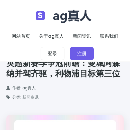
S
网站首页
关于ag真人
新闻资讯
联系我们
2026-03-20
登录
注册
英超新赛季争冠前瞻：曼城阿森
纳并驾齐驱，利物浦目标第三位
作者: ag真人
分类: 新闻资讯