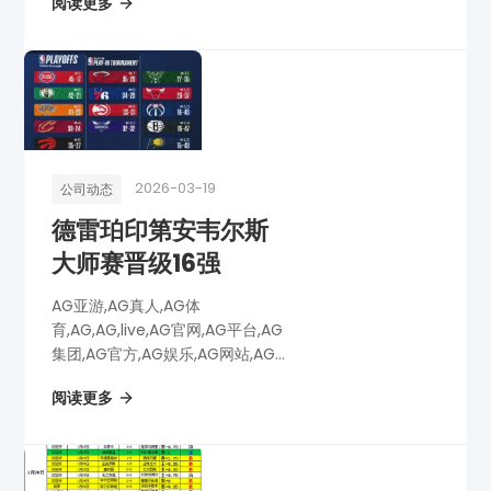
阅读更多
博彩,AG电子,英超新赛季争冠前
瞻：曼城阿森纳并驾齐驱，利物浦
目标第三位
2026-03-19
公司动态
德雷珀印第安韦尔斯
大师赛晋级16强
AG亚游,AG真人,AG体
育,AG,AG,live,AG官网,AG平台,AG
集团,AG官方,AG娱乐,AG网站,AG
网址,AG全站,AG亚游app下载,AG
阅读更多
博彩,AG电子,德雷珀印第安韦尔斯
大师赛晋级16强