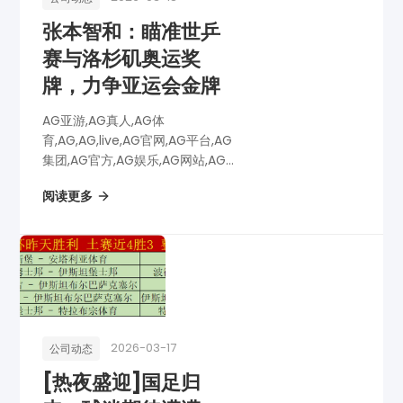
张本智和：瞄准世乒
赛与洛杉矶奥运奖
牌，力争亚运会金牌
AG亚游,AG真人,AG体
育,AG,AG,live,AG官网,AG平台,AG
集团,AG官方,AG娱乐,AG网站,AG
网址,AG全站,AG亚游app下载,AG
阅读更多
博彩,AG电子,张本智和：瞄准世乒
赛与洛杉矶奥运奖牌，力争亚运会
金牌
2026-03-17
公司动态
[热夜盛迎]国足归