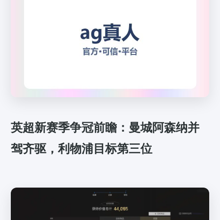
英超新赛季争冠前瞻：曼城阿森纳并
驾齐驱，利物浦目标第三位