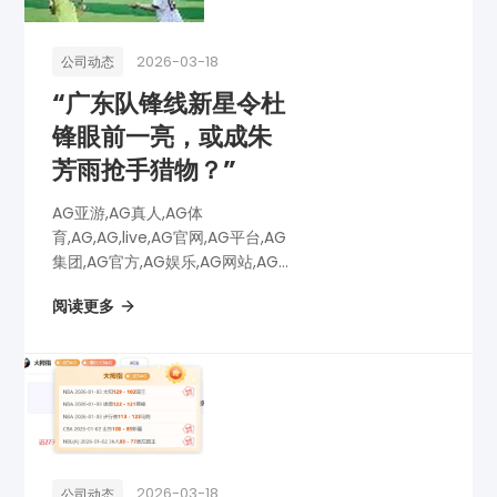
2026-03-18
公司动态
“广东队锋线新星令杜
锋眼前一亮，或成朱
芳雨抢手猎物？”
AG亚游,AG真人,AG体
育,AG,AG,live,AG官网,AG平台,AG
集团,AG官方,AG娱乐,AG网站,AG
网址,AG全站,AG亚游app下载,AG
阅读更多
博彩,AG电子,“广东队锋线新星令杜
锋眼前一亮，或成朱芳雨抢手猎
物？”
2026-03-18
公司动态