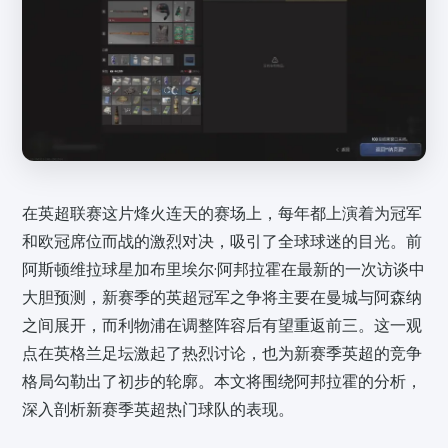
在英超联赛这片烽火连天的赛场上，每年都上演着为冠军
和欧冠席位而战的激烈对决，吸引了全球球迷的目光。前
阿斯顿维拉球星加布里埃尔·阿邦拉霍在最新的一次访谈中
大胆预测，新赛季的英超冠军之争将主要在曼城与阿森纳
之间展开，而利物浦在调整阵容后有望重返前三。这一观
点在英格兰足坛激起了热烈讨论，也为新赛季英超的竞争
格局勾勒出了初步的轮廓。本文将围绕阿邦拉霍的分析，
深入剖析新赛季英超热门球队的表现。