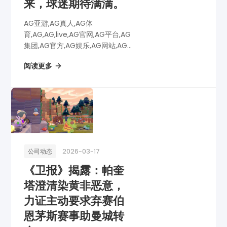
来，球迷期待满满。
AG亚游,AG真人,AG体
育,AG,AG,live,AG官网,AG平台,AG
集团,AG官方,AG娱乐,AG网站,AG
网址,AG全站,AG亚游app下载,AG
阅读更多
博彩,AG电子,[热夜盛迎]国足归
来，球迷期待满满。
2026-03-17
公司动态
《卫报》揭露：帕奎
塔澄清染黄非恶意，
力证主动要求弃赛伯
恩茅斯赛事助曼城转