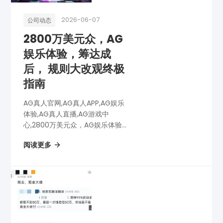
2026-06-07
公司动态
2800万美元众，AG
娱乐体验，筹达成
后， 规则大改观终极
指南
AG真人官网,AG真人APP,AG娱乐
体验,AG真人直播,AG游戏中
心,2800万美元众，AG娱乐体验，
筹达成后， 规则大改观终极指南
阅读更多