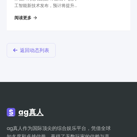
工智能新技术发布，预计将提升设
备性能30%
阅读更多
返回动态列表
S
ag真人
ag真人作为国际顶尖的综合娱乐平台，凭借全球
知名度和卓越信誉，赢得了无数玩家的信赖与喜