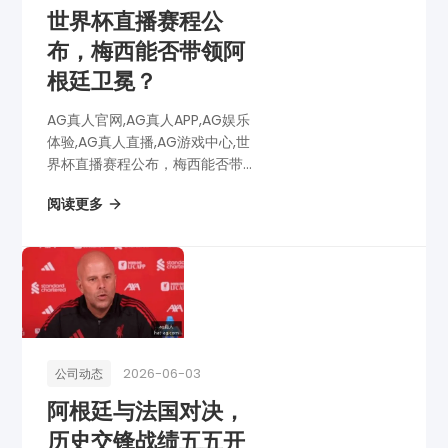
世界杯直播赛程公
布，梅西能否带领阿
根廷卫冕？
AG真人官网,AG真人APP,AG娱乐
体验,AG真人直播,AG游戏中心,世
界杯直播赛程公布，梅西能否带领
阿根廷卫冕？
阅读更多
2026-06-03
公司动态
阿根廷与法国对决，
历史交锋战绩五五开