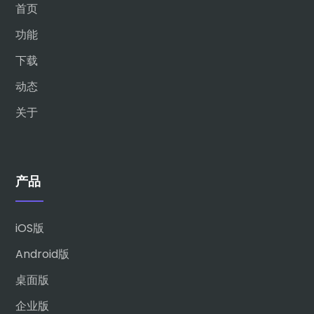
首页
功能
下载
动态
关于
产品
iOS版
Android版
桌面版
企业版