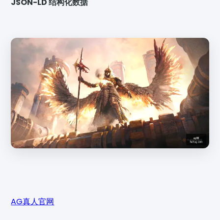
JSON-LD 结构化数据
AG真人官网