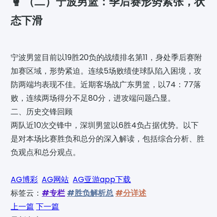
🥊 （二）宁波男篮：季后赛形势紧张，状
态下滑
宁波男篮目前以19胜20负的战绩排名第11，身处季后赛附
加赛区域，形势紧迫。连续5场败绩使球队陷入困境，攻
防两端均表现不佳。近期客场战广东男篮，以74：77落
败，连续两场得分不足80分，进攻端问题凸显。
二、历史交锋回顾
两队近10次交锋中，深圳男篮以6胜4负占据优势。以下
是对本场比赛胜负和总分的深入解读，包括综合分析、胜
负观点和总分观点。
AG博彩
AG网站
AG亚游app下载
标签云：
#专栏
#胜负解析总
#分详述
上一篇
下一篇