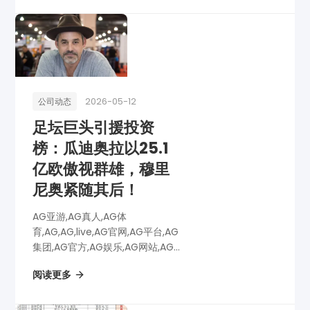
蜀道远达主场击败黑龙江上东
2026-05-12
公司动态
足坛巨头引援投资
榜：瓜迪奥拉以25.1
亿欧傲视群雄，穆里
尼奥紧随其后！
AG亚游,AG真人,AG体
育,AG,AG,live,AG官网,AG平台,AG
集团,AG官方,AG娱乐,AG网站,AG
网址,AG全站,AG亚游app下载,AG
阅读更多
博彩,AG电子,足坛巨头引援投资
榜：瓜迪奥拉以25.1亿欧傲视群
雄，穆里尼奥紧随其后...