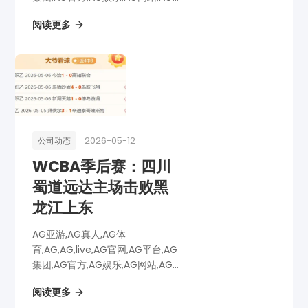
网址,AG全站,AG亚游app下载,AG
阅读更多
博彩,AG电子,Kagurabachi漫画动
画化公布，Shonen Jump
2026-05-12
公司动态
WCBA季后赛：四川
蜀道远达主场击败黑
龙江上东
AG亚游,AG真人,AG体
育,AG,AG,live,AG官网,AG平台,AG
集团,AG官方,AG娱乐,AG网站,AG
网址,AG全站,AG亚游app下载,AG
阅读更多
博彩,AG电子,WCBA季后赛：四川