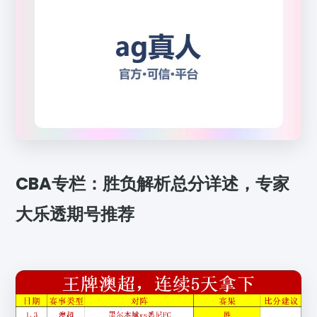
CBA专栏：胜负解析总分详述，专家
大乐透期号推荐