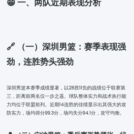
😁 一、两队近期表现分析
🔗 （一）深圳男篮：赛季表现强
劲，连胜势头强劲
深圳男篮本赛季成绩显著，以28胜11负的战绩位于联赛第
三，距离前两名仅一步之遥。球队整体实力和战术执行能
力均位于联盟前列。近期14连胜的佳绩显示出其强大的攻
防实力，场均得分99.3分，场均失分94.1分，攻守均衡。