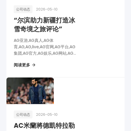
2026-05-10
公司动态
“尔滨助力新疆打造冰
雪奇境之旅评论”
AG亚游,AG真人,AG体
育,AG,AG,live,AG官网,AG平台,AG
集团,AG官方,AG娱乐,AG网站,AG
网址,AG全站,AG亚游app下载,AG
阅读更多
博彩,AG电子,“尔滨助力新疆打造冰
雪奇境之旅评论”
2026-05-10
公司动态
AC米蘭將德凱特拉勒