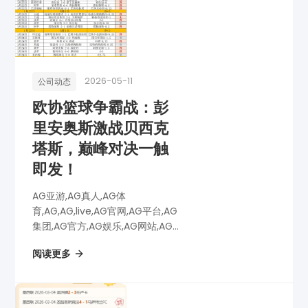
2026-05-11
公司动态
欧协篮球争霸战：彭
里安奥斯激战贝西克
塔斯，巅峰对决一触
即发！
AG亚游,AG真人,AG体
育,AG,AG,live,AG官网,AG平台,AG
集团,AG官方,AG娱乐,AG网站,AG
网址,AG全站,AG亚游app下载,AG
阅读更多
博彩,AG电子,欧协篮球争霸战：彭
里安奥斯激战贝西克塔斯，巅峰对
决一触即发！