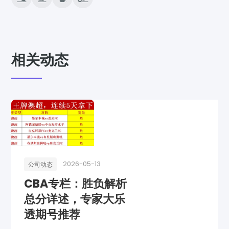
相关动态
2026-05-13
公司动态
CBA专栏：胜负解析
总分详述，专家大乐
透期号推荐