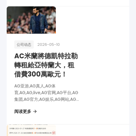
雪奇境之旅评论”
2026-05-10
公司动态
AC米蘭將德凱特拉勒
轉租給亞特蘭大，租
借費300萬歐元！
AG亚游,AG真人,AG体
育,AG,AG,live,AG官网,AG平台,AG
集团,AG官方,AG娱乐,AG网站,AG
网址,AG全站,AG亚游app下载,AG
阅读更多
博彩,AG电子,AC米蘭將德凱特拉勒
轉租給亞特蘭大，租借費300萬歐
元！