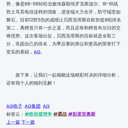
势，像是88-68轻松击败埃森勒埃罗克斯波尔、91-81战
胜土耳其电信这样的强敌，进攻端火力全开，防守端坚如
磐石。目前12胜5负的成绩让贝西克塔斯在欧协篮B组排名
第二，离榜首只有一步之遥，而且还有和榜首布尔日的交
锋优势。这次客场出征，贝西克塔斯的目标就是全取三
分，巩固自己的排名，为季后赛的席位和更高的荣誉打下
坚实的基础，
AG
。
接下来，让我们一起揭晓这场精彩对决的详细分析，
还有我个人的独到见解！
AG电子
AG集团
AG
标签云：
#欧协篮球争
#霸战
#彭里安奥斯
上一篇
下一篇