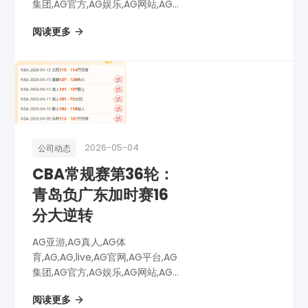
集团,AG官方,AG娱乐,AG网站,AG
网址,AG全站,AG亚游app下载,AG
阅读更多
博彩,AG电子,中国男篮客场激战日
本队，专家质合分析期号推荐解析
2026-05-04
公司动态
CBA常规赛第36轮：
青岛负广东加时赛16
分大逆转
AG亚游,AG真人,AG体
育,AG,AG,live,AG官网,AG平台,AG
集团,AG官方,AG娱乐,AG网站,AG
网址,AG全站,AG亚游app下载,AG
阅读更多
博彩,AG电子,CBA常规赛第36轮：