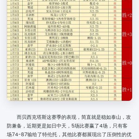
而贝西克塔斯这赛季的表现，简直就是稳如泰山，攻
防兼备，近期更是如日中天，5场比赛赢了4场，只有客
场74-87输给了特伦托，其他比赛都展现出了压倒性的优