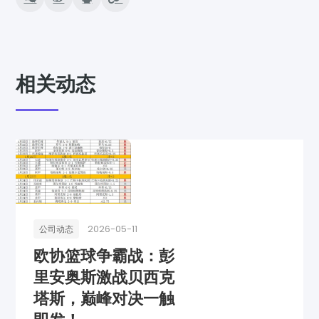
相关动态
2026-05-11
公司动态
欧协篮球争霸战：彭
里安奥斯激战贝西克
塔斯，巅峰对决一触