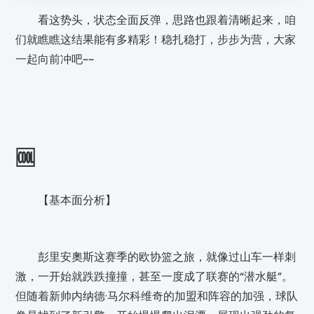
看这势头，状态全面反弹，思路也跟着清晰起来，咱
们就瞧瞧这结果能有多精彩！稳扎稳打，步步为营，大家
一起向前冲吧~~
🆒
【基本面分析】
彭里安奧斯这赛季的欧协篮之旅，就像过山车一样刺
激，一开始就跌跌撞撞，甚至一度成了联赛的“潜水艇”。
但随着新帅内纳德·马尔科维奇的加盟和阵容的加强，球队