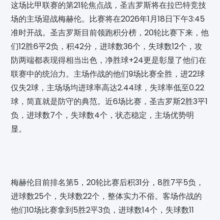
这场比甲联赛的第21轮焦点战，圣吉罗斯将在拉巴特竞技
场的主场迎战梅赫伦。比赛将在2026年1月18日下午3:45
准时开战。圣吉罗斯目前领跑积分榜，20轮比赛下来，他
们12胜6平2负，积42分，进球数36个，失球数12个，攻
防两端都表现得相当出色，净胜球+24更是彰显了他们在
联赛中的统治力。主场作战的他们9场比赛全胜，进22球
仅失2球，主场场均进球率高达2.44球，失球率低至0.22
球，简直就是防守的典范。近6场比赛，圣吉罗斯2胜3平1
负，进球数7个，失球数4个，状态稳定，主场优势明
显。
梅赫伦目前排名第5，20轮比赛后积31分，8胜7平5负，
进球数25个，失球数22个，整体实力不俗。客场作战的
他们10场比赛拿到5胜2平3负，进球数14个，失球数11