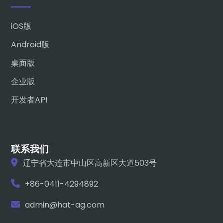
iOS版
Android版
桌面版
企业版
开发者API
联系我们
辽宁省大连市中山区高新区大道503号
+86-0411-4294892
admin@hat-ag.com