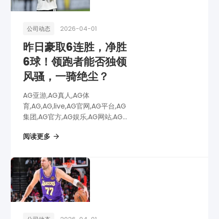
2026-04-01
公司动态
昨日豪取6连胜，净胜
6球！领跑者能否独领
风骚，一骑绝尘？
AG亚游,AG真人,AG体
育,AG,AG,live,AG官网,AG平台,AG
集团,AG官方,AG娱乐,AG网站,AG
网址,AG全站,AG亚游app下载,AG
阅读更多
博彩,AG电子,昨日豪取6连胜，净
胜6球！领跑者能否独领风骚，一
骑绝尘？