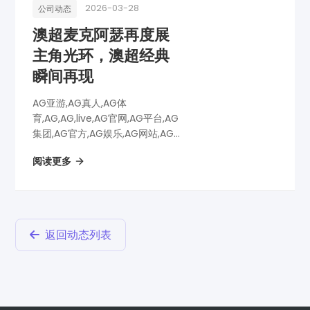
2026-03-28
公司动态
澳超麦克阿瑟再度展
主角光环，澳超经典
瞬间再现
AG亚游,AG真人,AG体
育,AG,AG,live,AG官网,AG平台,AG
集团,AG官方,AG娱乐,AG网站,AG
网址,AG全站,AG亚游app下载,AG
阅读更多
博彩,AG电子,澳超麦克阿瑟再度展
主角光环，澳超经典瞬间再现
返回动态列表