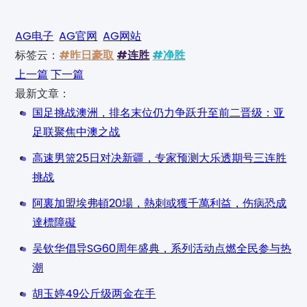
AG电子
AG官网
AG网站
标签云：
#昨日豪取
#连胜
#净胜
上一篇
下一篇
最新文章：
国足挑战澳洲，排名末位仍力争跃升至前二晋级：亚
足联聚焦中澳之战
高速男篮25日对决新疆，专家预测大乐透期号三连胜
挑战
阿裏加盟埃弗頓20場，熱刺或獲千萬利益，伤病恐成
達標障礙
吴钦华倡导SG60周年盛典，系列活动点燃全民参与热
潮
胡玉婷49公斤级两金在手