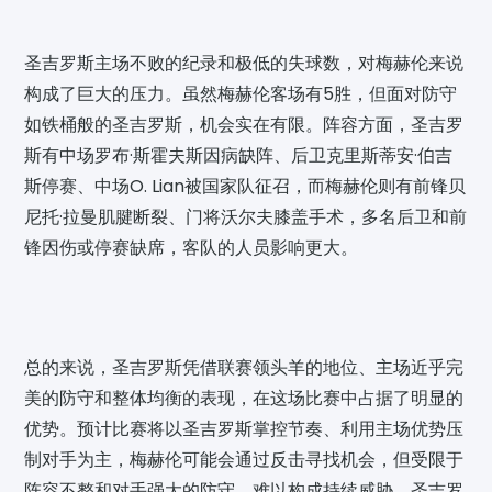
圣吉罗斯主场不败的纪录和极低的失球数，对梅赫伦来说
构成了巨大的压力。虽然梅赫伦客场有5胜，但面对防守
如铁桶般的圣吉罗斯，机会实在有限。阵容方面，圣吉罗
斯有中场罗布·斯霍夫斯因病缺阵、后卫克里斯蒂安·伯吉
斯停赛、中场O. Lian被国家队征召，而梅赫伦则有前锋贝
尼托·拉曼肌腱断裂、门将沃尔夫膝盖手术，多名后卫和前
锋因伤或停赛缺席，客队的人员影响更大。
总的来说，圣吉罗斯凭借联赛领头羊的地位、主场近乎完
美的防守和整体均衡的表现，在这场比赛中占据了明显的
优势。预计比赛将以圣吉罗斯掌控节奏、利用主场优势压
制对手为主，梅赫伦可能会通过反击寻找机会，但受限于
阵容不整和对手强大的防守，难以构成持续威胁。圣吉罗