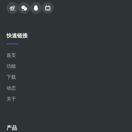
快速链接
首页
功能
下载
动态
关于
产品