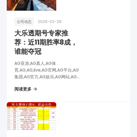
2026-03-28
公司动态
大乐透期号专家推
荐：近11期胜率8成，
谁能夺冠
AG亚游,AG真人,AG体
育,AG,AG,live,AG官网,AG平台,AG
集团,AG官方,AG娱乐,AG网站,AG
网址,AG全站,AG亚游app下载,AG
阅读更多
博彩,AG电子,大乐透期号专家推
荐：近11期胜率8成，谁能夺冠