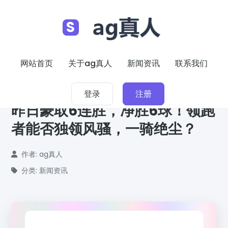
S
网站首页
关于ag真人
新闻资讯
联系我们
2026-04-01
登录
注册
昨日豪取6连胜，净胜6球！领跑
者能否独领风骚，一骑绝尘？
作者: ag真人
分类: 新闻资讯