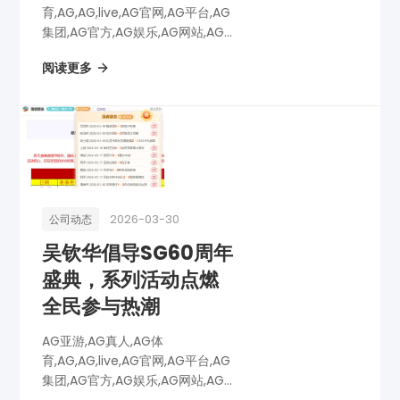
育,AG,AG,live,AG官网,AG平台,AG
集团,AG官方,AG娱乐,AG网站,AG
网址,AG全站,AG亚游app下载,AG
阅读更多
博彩,AG电子,阿裏加盟埃弗頓20
場，熱刺或獲千萬利益，伤病恐成
達標障礙
2026-03-30
公司动态
吴钦华倡导SG60周年
盛典，系列活动点燃
全民参与热潮
AG亚游,AG真人,AG体
育,AG,AG,live,AG官网,AG平台,AG
集团,AG官方,AG娱乐,AG网站,AG