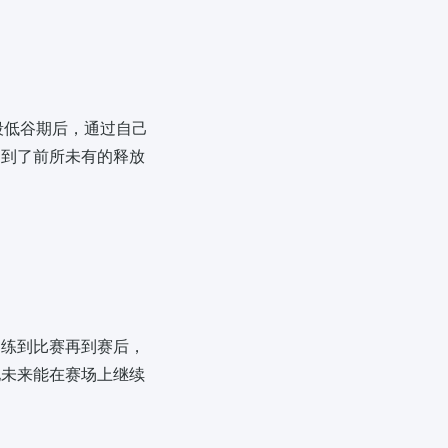
段低谷期后，通过自己
受到了前所未有的释放
训练到比赛再到赛后，
他未来能在赛场上继续