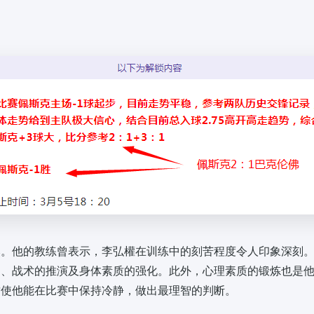
。他的教练曾表示，李弘權在训练中的刻苦程度令人印象深刻。
习、战术的推演及身体素质的强化。此外，心理素质的锻炼也是
质使他能在比赛中保持冷静，做出最理智的判断。