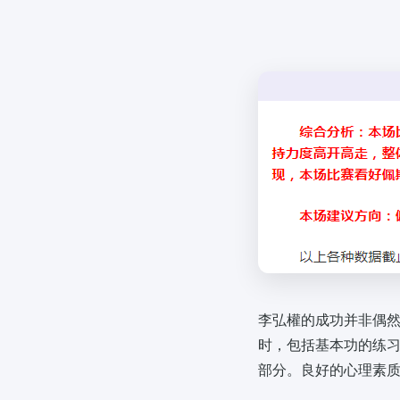
李弘權的成功并非偶然
时，包括基本功的练
部分。良好的心理素