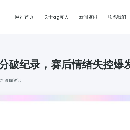
网站首页
关于ag真人
新闻资讯
联系我们
4分破纪录，赛后情绪失控爆
类: 新闻资讯