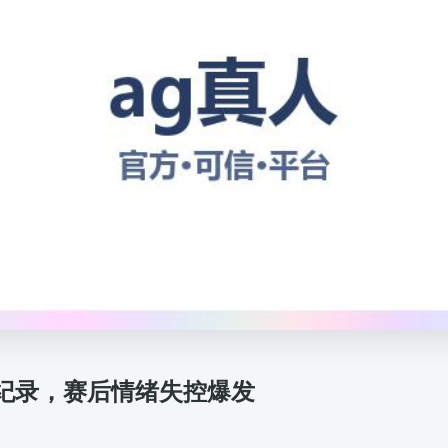
破纪录，赛后情绪失控爆发