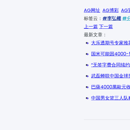
AG网址
AG博彩
AG
标签云：
#李弘權
#
上一篇
下一篇
最新文章：
大乐透期号专家推
国米可能因4000
“无签字费合同续
武磊蝉联中国金球
巴薩4000萬歐
中国男女篮三人队