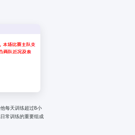
他每天训练超过8小
他日常训练的重要组成