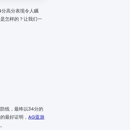
4分高分表现令人瞩
又是怎样的？让我们一
防线，最终以34分的
练的最好证明，
AG亚游
现。