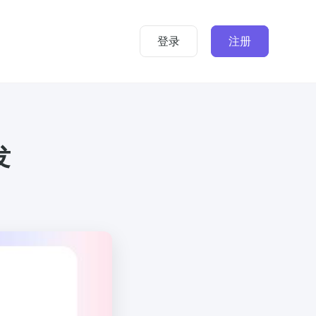
登录
注册
发