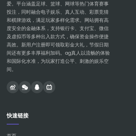
爱。平台涵盖足球、篮球、网球等热门体育赛事
投注，同时融合电子娱乐、真人互动、彩票竞猜
和棋牌游戏，满足玩家多样化需求。网站拥有高
度安全的金融体系，支持银行卡、支付宝、微信
及虚拟币等多种出入款方式，确保资金操作便捷
高效。新用户注册即可领取彩金大礼，节假日期
间还有更多丰厚福利加码。ag真人以流畅的体验
和国际化水准，为玩家打造公平、刺激的娱乐空
间。
快速链接
首页