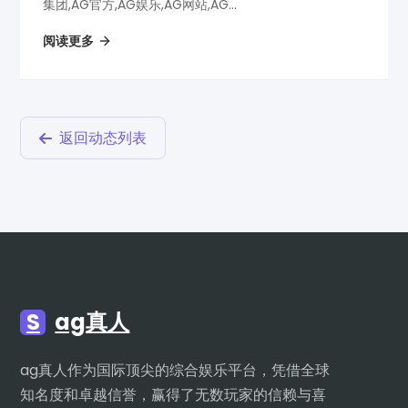
集团,AG官方,AG娱乐,AG网站,AG
网址,AG全站,AG亚游app下载,AG
阅读更多
博彩,AG电子,贝尔塔加盟阿森纳，
共铸辉煌篇章
返回动态列表
S
ag真人
ag真人作为国际顶尖的综合娱乐平台，凭借全球
知名度和卓越信誉，赢得了无数玩家的信赖与喜