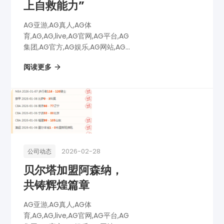
上自救能力”
AG亚游,AG真人,AG体
育,AG,AG,live,AG官网,AG平台,AG
集团,AG官方,AG娱乐,AG网站,AG
网址,AG全站,AG亚游app下载,AG
阅读更多
博彩,AG电子,“天等县中小生游泳技
能大赛，提升学生水上自救能力”
2026-02-28
公司动态
贝尔塔加盟阿森纳，
共铸辉煌篇章
AG亚游,AG真人,AG体
育,AG,AG,live,AG官网,AG平台,AG