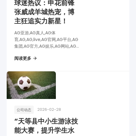
球迷热议：申花前锋
张威成羊城热宠，博
主狂追实力新星！
AG亚游,AG真人,AG体
育,AG,AG,live,AG官网,AG平台,AG
集团,AG官方,AG娱乐,AG网站,AG
网址,AG全站,AG亚游app下载,AG
阅读更多
博彩,AG电子,【独家揭秘】广州足
球迷热议：申花前锋张威成羊城热
宠，博主狂追实力新星...
2026-02-28
公司动态
“天等县中小生游泳技
能大赛，提升学生水