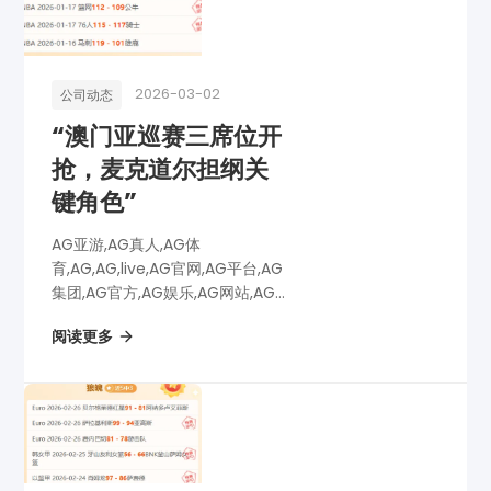
2026-03-02
公司动态
“澳门亚巡赛三席位开
抢，麦克道尔担纲关
键角色”
AG亚游,AG真人,AG体
育,AG,AG,live,AG官网,AG平台,AG
集团,AG官方,AG娱乐,AG网站,AG
网址,AG全站,AG亚游app下载,AG
阅读更多
博彩,AG电子,“澳门亚巡赛三席位开
抢，麦克道尔担纲关键角色”