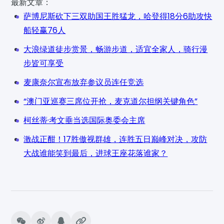
最新文章：
萨博尼斯砍下三双助国王胜猛龙，哈登得18分6助攻快
船轻赢76人
大浪绿道徒步赏景，畅游步道，适宜全家人，骑行漫
步皆可享受
麦康奈尔宣布放弃参议员连任竞选
“澳门亚巡赛三席位开抢，麦克道尔担纲关键角色”
柯丝蒂·考文垂当选国际奥委会主席
激战正酣！17胜傲视群雄，连胜五日巅峰对决，攻防
大战谁能笑到最后，进球王座花落谁家？