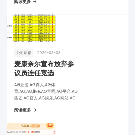
阅读更多
博彩,AG电子,大浪绿道徒步赏景，
畅游步道，适宜全家人，骑行漫步
皆可享受
2026-03-03
公司动态
麦康奈尔宣布放弃参
议员连任竞选
AG亚游,AG真人,AG体
育,AG,AG,live,AG官网,AG平台,AG
集团,AG官方,AG娱乐,AG网站,AG
网址,AG全站,AG亚游app下载,AG
阅读更多
博彩,AG电子,麦康奈尔宣布放弃参
议员连任竞选