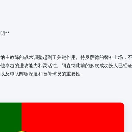
明**
森纳主教练的战术调整起到了关键作用。特罗萨德的替补上场，
了他卓越的进攻能力和灵活性。阿森纳此前的多次成功换人已经
，以及球队阵容深度和替补球员的重要性。