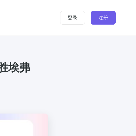
登录
注册
胜埃弗