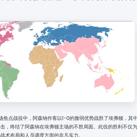
场焦点战役中，阿森纳作客以1-0的微弱优势战胜了埃弗顿，其
一击，终结了阿森纳在埃弗顿主场的不胜局面。此役的胜利不仅
在战术布局和人员调度方面的非凡实力。