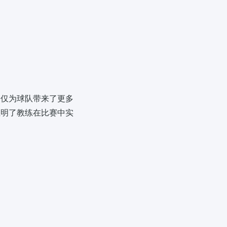
不仅为球队带来了更多
证明了教练在比赛中实