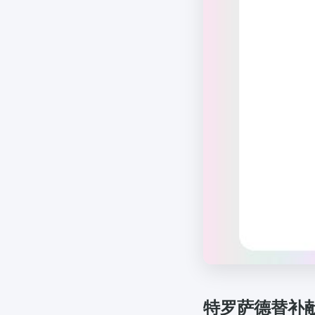
特罗萨德替补