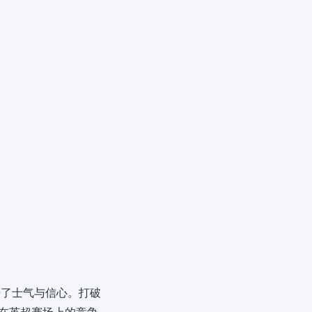
升了士气与信心。打破