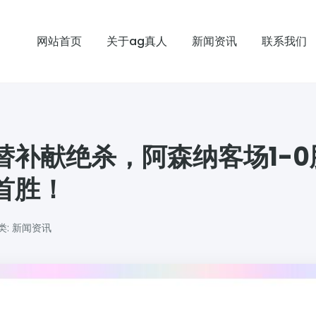
网站首页
关于ag真人
新闻资讯
联系我们
替补献绝杀，阿森纳客场1-0
首胜！
类: 新闻资讯