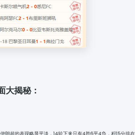
本面大揭秘：
伊朗超的表现略显平淡，14轮下来只有4胜6平4负，积15分排