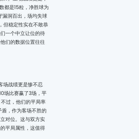
数都是15粒，净胜球为
防守漏洞百出，场均失球
，但稳定性实在不敢恭
他们一个中立让位的待
，他们的数据位置往往
。客场战绩更是惨不忍
0场比赛赢了3场，平
。不过，他们的平局率
矛盾，作为客场不胜的
中立对位。这与双方实
们的平局属性，这值得