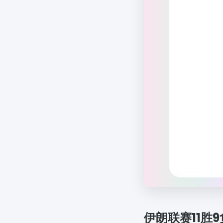
伊朗联赛11胜