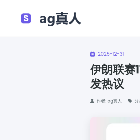
S
2025-12-31
伊朗联赛
发热议
作者: ag真人
分