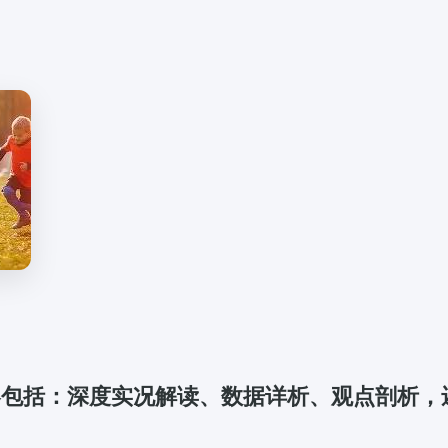
彩内容包括：深度实况解读、数据详析、观点剖析