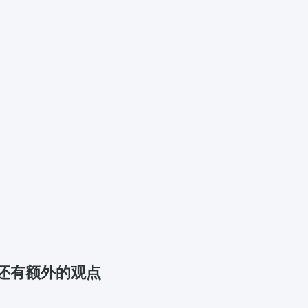
，还有额外的观点