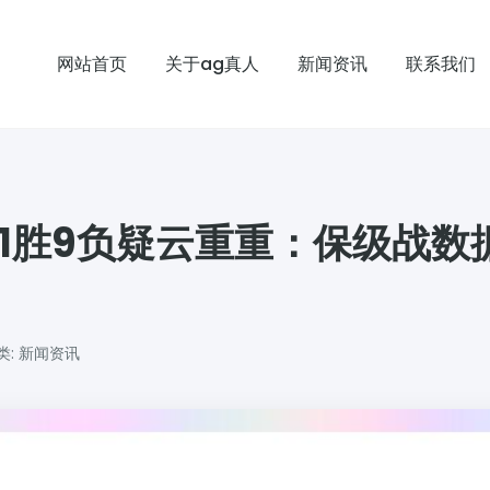
网站首页
关于ag真人
新闻资讯
联系我们
11胜9负疑云重重：保级战数
类: 新闻资讯