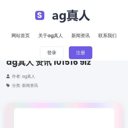
S
网站首页
关于ag真人
新闻资讯
联系我们
2025-12-24
登录
注册
ag真人 资讯 101516 9iz
作者: ag真人
分类: 新闻资讯