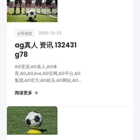
2025-12-23
公司动态
ag真人 资讯 132431
g78
AG亚游,AG真人,AG体
育,AG,AG,live,AG官网,AG平台,AG
集团,AG官方,AG娱乐,AG网站,AG
网址,AG全站,AG亚游app下载,AG
阅读更多
博彩,AG电子,ag真人 资讯 132431
g78