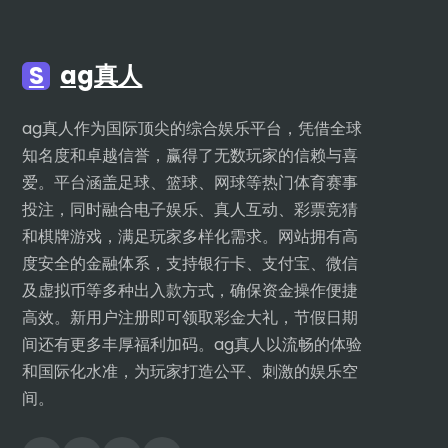
S
ag真人
ag真人作为国际顶尖的综合娱乐平台，凭借全球
知名度和卓越信誉，赢得了无数玩家的信赖与喜
爱。平台涵盖足球、篮球、网球等热门体育赛事
投注，同时融合电子娱乐、真人互动、彩票竞猜
和棋牌游戏，满足玩家多样化需求。网站拥有高
度安全的金融体系，支持银行卡、支付宝、微信
及虚拟币等多种出入款方式，确保资金操作便捷
高效。新用户注册即可领取彩金大礼，节假日期
间还有更多丰厚福利加码。ag真人以流畅的体验
和国际化水准，为玩家打造公平、刺激的娱乐空
间。