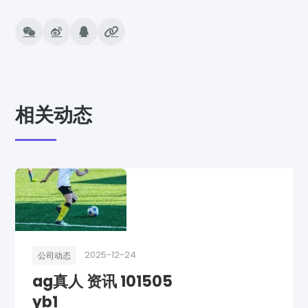
相关动态
2025-12-24
公司动态
ag真人 资讯 101505
yb1