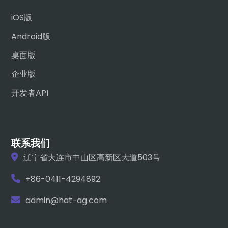
iOS版
Android版
桌面版
企业版
开发者API
联系我们
辽宁省大连市中山区高新区大道503号
+86-0411-4294892
admin@hat-ag.com