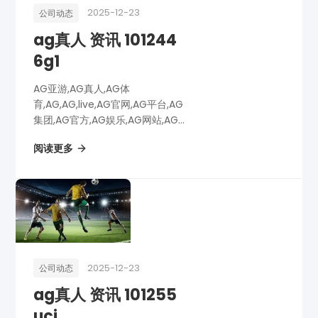
2025-12-23
公司动态
ag真人 资讯 101244
6g1
AG亚游,AG真人,AG体
育,AG,AG,live,AG官网,AG平台,AG
集团,AG官方,AG娱乐,AG网站,AG
网址,AG全站,AG亚游app下载,AG
阅读更多
博彩,AG电子,ag真人 资讯 101244
6g1
2025-12-23
公司动态
ag真人 资讯 101255
ucj