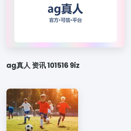
ag真人 资讯 101516 9iz