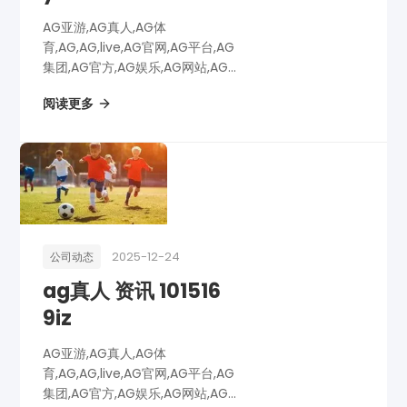
AG亚游,AG真人,AG体
育,AG,AG,live,AG官网,AG平台,AG
集团,AG官方,AG娱乐,AG网站,AG
网址,AG全站,AG亚游app下载,AG
阅读更多
博彩,AG电子,ag真人 资讯 101505
yb1
2025-12-24
公司动态
ag真人 资讯 101516
9iz
AG亚游,AG真人,AG体
育,AG,AG,live,AG官网,AG平台,AG
集团,AG官方,AG娱乐,AG网站,AG