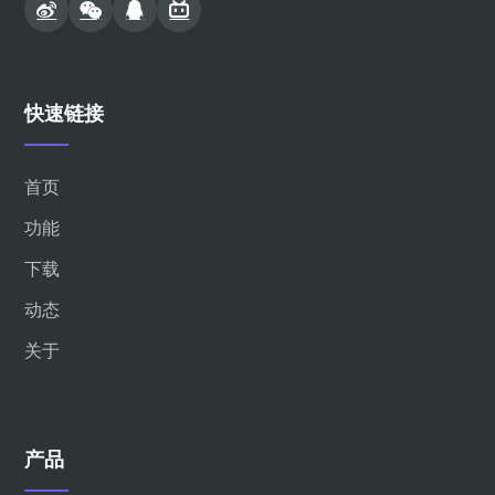
快速链接
首页
功能
下载
动态
关于
产品