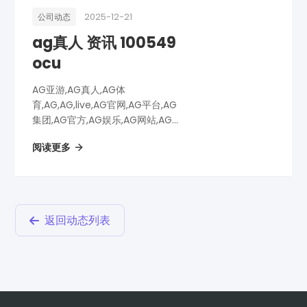
2025-12-21
公司动态
ag真人 资讯 100549
ocu
AG亚游,AG真人,AG体
育,AG,AG,live,AG官网,AG平台,AG
集团,AG官方,AG娱乐,AG网站,AG
网址,AG全站,AG亚游app下载,AG
阅读更多
博彩,AG电子,ag真人 资讯 100549
ocu
返回动态列表