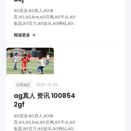
AG亚游,AG真人,AG体
育,AG,AG,live,AG官网,AG平台,AG
集团,AG官方,AG娱乐,AG网站,AG
网址,AG全站,AG亚游app下载,AG
阅读更多
博彩,AG电子,ag真人 资讯 101255
ucj
2025-12-22
公司动态
ag真人 资讯 100854
2gf
AG亚游,AG真人,AG体
育,AG,AG,live,AG官网,AG平台,AG
集团,AG官方,AG娱乐,AG网站,AG