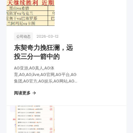
温？》
2026-03-12
公司动态
东契奇力挽狂澜，远
投三分一箭中的
AG亚游,AG真人,AG体
育,AG,AG,live,AG官网,AG平台,AG
集团,AG官方,AG娱乐,AG网站,AG
网址,AG全站,AG亚游app下载,AG
阅读更多
博彩,AG电子,东契奇力挽狂澜，远
投三分一箭中的