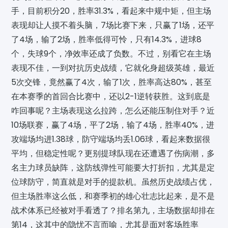
手，目前积分20，胜率31.3%，看起来中规中矩，但主场
表现却让人摸不着头脑，7场比赛下来，只赢了1场，还平
了4场，输了2场，胜率低得可怜，只有14.3%，进球8
个，失球9个，净效率还成了负数。不过，别看它在主场
表现不佳，一到对抗历史战绩，它就化身超级英雄，最近
5次交锋，竟然赢了4次，输了1次，胜率高达80%，甚至
在本赛季的首回合比赛中，还以2-1逆转获胜。这到底是
咋回事呢？主场表现这么拉跨，怎么还能压制住对手？近
10场联赛，赢了4场，平了2场，输了4场，胜率40%，进
攻端场均进1.38球，防守端场均丢1.06球，看起来数据很
平均，但稳定性呢？更别提球队现在还遭遇了伤病潮，多
名主力球员缺阵，这防线弹性可能要大打折扣，尤其是定
位球防守，简直就是对手的提款机。虽然历史战绩占优，
但主场胜率这么低，和赛季初的雄心壮志比起来，是不是
战术体系已经被对手看透了？排名第九，主场数据却排在
第14，这其中的隐忧不言而喻，尤其是面对客场胜率