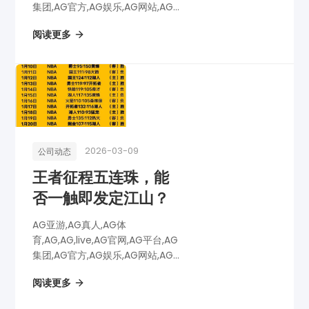
集团,AG官方,AG娱乐,AG网站,AG
网址,AG全站,AG亚游app下载,AG
阅读更多
博彩,AG电子,大乐透期号专家推
荐：质合分析精准前区十码
2026-03-09
公司动态
王者征程五连珠，能
否一触即发定江山？
AG亚游,AG真人,AG体
育,AG,AG,live,AG官网,AG平台,AG
集团,AG官方,AG娱乐,AG网站,AG
网址,AG全站,AG亚游app下载,AG
阅读更多
博彩,AG电子,王者征程五连珠，能
否一触即发定江山？