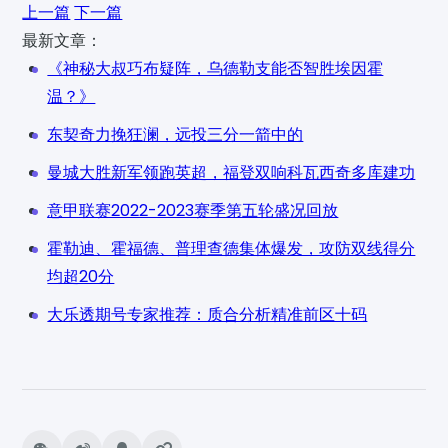
上一篇
下一篇
最新文章：
《神秘大叔巧布疑阵，乌德勒支能否智胜埃因霍
温？》
东契奇力挽狂澜，远投三分一箭中的
曼城大胜新军领跑英超，福登双响科瓦西奇多库建功
意甲联赛2022-2023赛季第五轮盛况回放
霍勒迪、霍福德、普理查德集体爆发，攻防双线得分
均超20分
大乐透期号专家推荐：质合分析精准前区十码