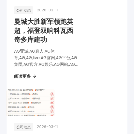
2026-03-11
公司动态
曼城大胜新军领跑英
超，福登双响科瓦西
奇多库建功
AG亚游,AG真人,AG体
育,AG,AG,live,AG官网,AG平台,AG
集团,AG官方,AG娱乐,AG网站,AG
网址,AG全站,AG亚游app下载,AG
阅读更多
博彩,AG电子,曼城大胜新军领跑英
超，福登双响科瓦西奇多库建功
2026-03-11
公司动态