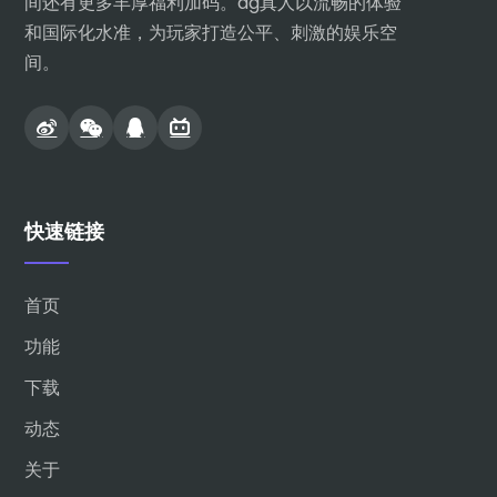
间还有更多丰厚福利加码。ag真人以流畅的体验
和国际化水准，为玩家打造公平、刺激的娱乐空
间。
快速链接
首页
功能
下载
动态
关于