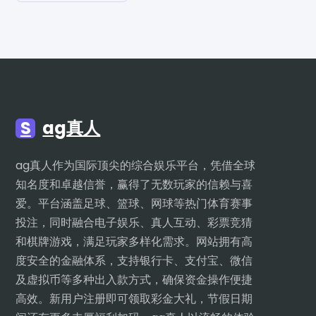
S
ag真人
ag真人作为国际顶尖的综合娱乐平台，凭借全球
知名度和卓越信誉，赢得了无数玩家的信赖与喜
爱。平台涵盖足球、篮球、网球等热门体育赛事
投注，同时融合电子娱乐、真人互动、彩票竞猜
和棋牌游戏，满足玩家多样化需求。网站拥有高
度安全的金融体系，支持银行卡、支付宝、微信
及虚拟币等多种出入款方式，确保资金操作便捷
高效。新用户注册即可领取彩金大礼，节假日期