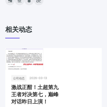
相关动态
2026-03-13
公司动态
激战正酣！土超第九
王者对决第七，巅峰
对话昨日上演！