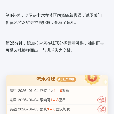
第11分钟，戈罗萨韦尔在禁区内挥舞着脚踝，试图破门，
但德米特洛维奇神勇扑救，化解了危机。
第26分钟，德加拉雷塔在弧顶处挥舞着脚踝，抽射而去，
可惜皮球擦柱而出，与进球失之交臂。