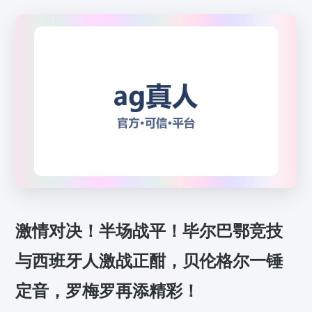
激情对决！半场战平！毕尔巴鄂竞技
与西班牙人激战正酣，贝伦格尔一锤
定音，罗梅罗再添精彩！