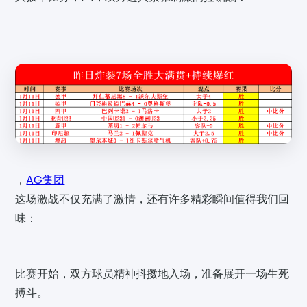
，
AG集团
这场激战不仅充满了激情，还有许多精彩瞬间值得我们回
味：
比赛开始，双方球员精神抖擞地入场，准备展开一场生死
搏斗。