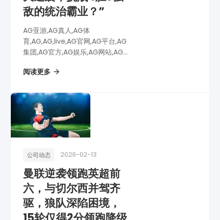
敌的统治霸业？”
AG亚游,AG真人,AG体
育,AG,AG,live,AG官网,AG平台,AG
集团,AG官方,AG娱乐,AG网站,AG
网址,AG全站,AG亚游app下载,AG
阅读更多
博彩,AG电子,“布凯里耶能否演绎惊
天逆袭，挑战4胜3强敌的统治霸
业？”
2026-02-13
公司动态
曼联逆袭领跑英超前
六，与切尔西并驾齐
驱，狼队深陷困境，
15轮仅得2分领跑降级