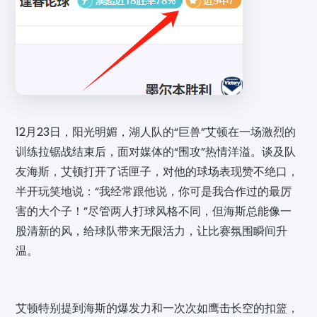
12月23日，阳光明媚，湖人队的“巨兽”艾顿在一场激烈的
训练拉锯战结束后，面对媒体的“围攻”热情洋溢。谈及队
友海斯，艾顿打开了话匣子，对他的球场表现赞不绝口，
半开玩笑地说：“我经常跟他说，你可是我合作过的最厉
害的大个子！”尽管两人打球风格不同，但海斯总能像一
股清新的风，给球队带来无限活力，让比赛氛围瞬间升
温。
艾顿特别提到海斯的爆发力和一次次如鹰击长空的扣篮，