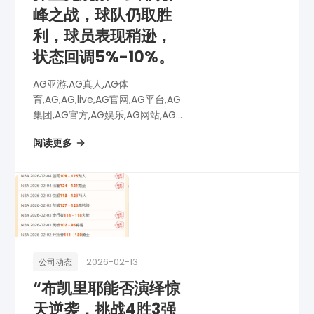
峰之战，球队仍取胜
利，球员表现稍逊，
状态回调5%-10%。
AG亚游,AG真人,AG体
育,AG,AG,live,AG官网,AG平台,AG
集团,AG官方,AG娱乐,AG网站,AG
网址,AG全站,AG亚游app下载,AG
阅读更多
博彩,AG电子,弗里克观察：虽非巅
峰之战，球队仍取胜利，球员表现
稍逊，状态回调5%-...
2026-02-13
公司动态
“布凯里耶能否演绎惊
天逆袭，挑战4胜3强