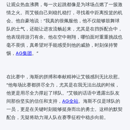
让观众热血沸腾，每一次起跳都像是为球场点燃了一簇激
情之火。而艾顿自己则稳扎稳打，寻找着中距离投篮的机
会。他自豪地说：“我真的很佩服他，他不仅能够鼓舞球
队的士气，还能让进攻流畅起来，尤其是在挡拆配合中，
他表现得游刃有余。他在空中翱翔，哪怕面对重重挑战也
毫不畏惧，真希望对手能感受到他的威胁，时刻保持警
惕，
AG集团
。”
在比赛中，海斯的拼搏和奉献精神让艾顿感到无比欣慰。
“他每场比赛都拼尽全力，尤其是在我无法出战的时候，
他更是用尽全力撑起了球队。”艾顿的话语中透露出队友
间那份坚实的信任和支持，
AG全站
。海斯不仅是球队的
一员，更是在关键时刻能够挺身而出的勇士。这样的默契
配合，无疑将助力湖人队在赛季征程中稳步向前。