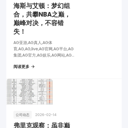
海斯与艾顿：梦幻组
合，共攀NBA之巅，
巅峰对决，不容错
失！
AG亚游,AG真人,AG体
育,AG,AG,live,AG官网,AG平台,AG
集团,AG官方,AG娱乐,AG网站,AG
网址,AG全站,AG亚游app下载,AG
阅读更多
博彩,AG电子,海斯与艾顿：梦幻组
合，共攀NBA之巅，巅峰对决，不
容错失！
2026-02-14
公司动态
弗里克观察：虽非巅