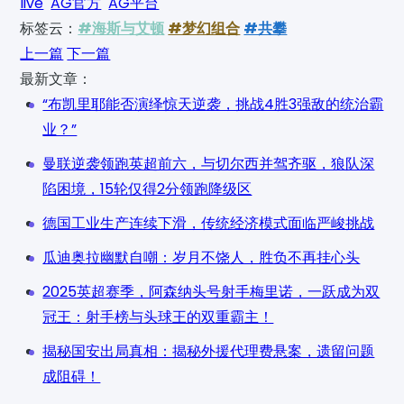
live
AG官方
AG平台
标签云：
#海斯与艾顿
#梦幻组合
#共攀
上一篇
下一篇
最新文章：
“布凯里耶能否演绎惊天逆袭，挑战4胜3强敌的统治霸
业？”
曼联逆袭领跑英超前六，与切尔西并驾齐驱，狼队深
陷困境，15轮仅得2分领跑降级区
德国工业生产连续下滑，传统经济模式面临严峻挑战
瓜迪奥拉幽默自嘲：岁月不饶人，胜负不再挂心头
2025英超赛季，阿森纳头号射手梅里诺，一跃成为双
冠王：射手榜与头球王的双重霸主！
揭秘国安出局真相：揭秘外援代理费悬案，遗留问题
成阻碍！