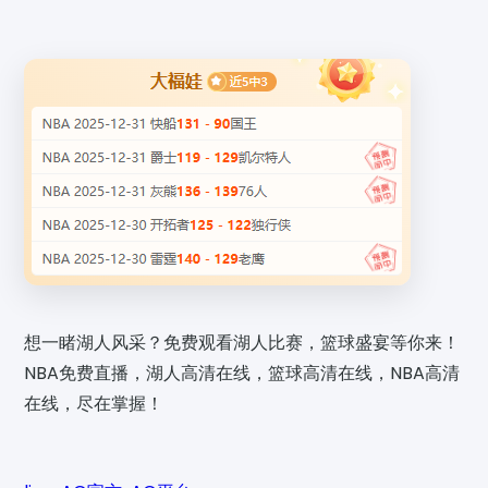
想一睹湖人风采？免费观看湖人比赛，篮球盛宴等你来！
NBA免费直播，湖人高清在线，篮球高清在线，NBA高清
在线，尽在掌握！