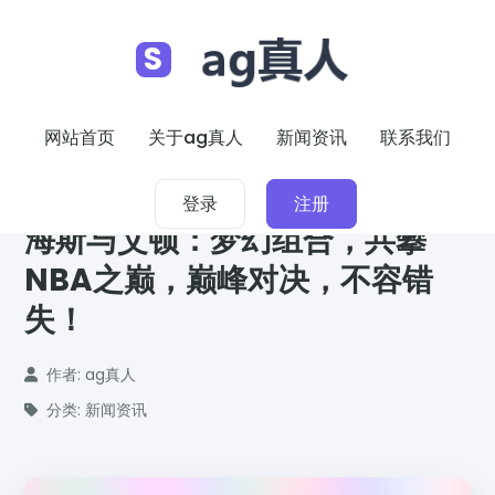
S
网站首页
关于ag真人
新闻资讯
联系我们
2026-02-14
登录
注册
海斯与艾顿：梦幻组合，共攀
NBA之巅，巅峰对决，不容错
失！
作者: ag真人
分类: 新闻资讯