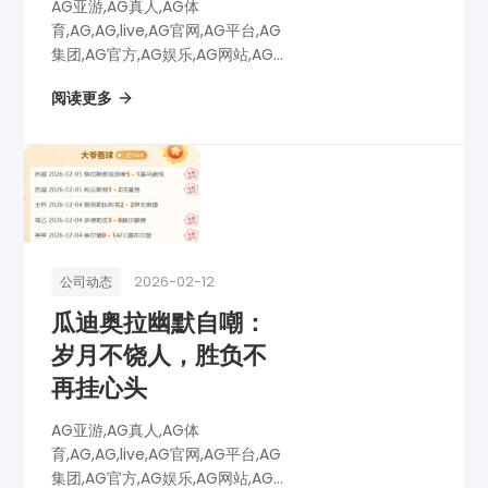
AG亚游,AG真人,AG体
育,AG,AG,live,AG官网,AG平台,AG
集团,AG官方,AG娱乐,AG网站,AG
网址,AG全站,AG亚游app下载,AG
阅读更多
博彩,AG电子,德国工业生产连续下
滑，传统经济模式面临严峻挑战
2026-02-12
公司动态
瓜迪奥拉幽默自嘲：
岁月不饶人，胜负不
再挂心头
AG亚游,AG真人,AG体
育,AG,AG,live,AG官网,AG平台,AG
集团,AG官方,AG娱乐,AG网站,AG