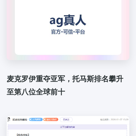
麦克罗伊重夺亚军，托马斯排名攀升
至第八位全球前十