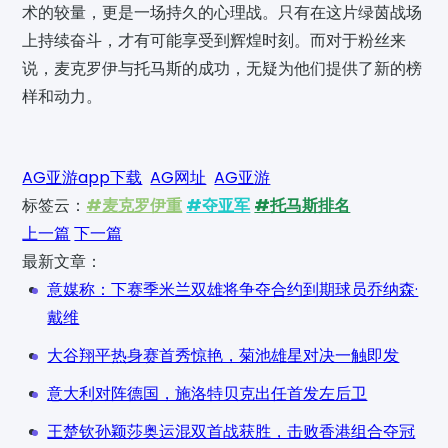
术的较量，更是一场持久的心理战。只有在这片绿茵战场
上持续奋斗，才有可能享受到辉煌时刻。而对于粉丝来
说，麦克罗伊与托马斯的成功，无疑为他们提供了新的榜
样和动力。
AG亚游app下载
AG网址
AG亚游
标签云：
#麦克罗伊重
#夺亚军
#托马斯排名
上一篇
下一篇
最新文章：
意媒称：下赛季米兰双雄将争夺合约到期球员乔纳森·
戴维
大谷翔平热身赛首秀惊艳，菊池雄星对决一触即发
意大利对阵德国，施洛特贝克出任首发左后卫
王楚钦孙颖莎奥运混双首战获胜，击败香港组合夺冠