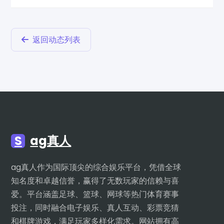
助攻，镜头记录...
返回动态列表
S
ag真人
ag真人作为国际顶尖的综合娱乐平台，凭借全球
知名度和卓越信誉，赢得了无数玩家的信赖与喜
爱。平台涵盖足球、篮球、网球等热门体育赛事
投注，同时融合电子娱乐、真人互动、彩票竞猜
和棋牌游戏，满足玩家多样化需求。网站拥有高