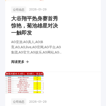
2026-01-29
公司动态
大谷翔平热身赛首秀
惊艳，菊池雄星对决
一触即发
AG亚游,AG真人,AG体
育,AG,AG,live,AG官网,AG平台,AG
集团,AG官方,AG娱乐,AG网站,AG
网址,AG全站,AG亚游app下载,AG
阅读更多
博彩,AG电子,大谷翔平热身赛首秀
惊艳，菊池雄星对决一触即发
2026-01-29
公司动态