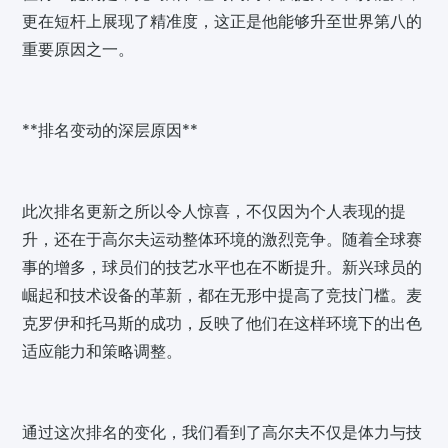
更在短杆上展现了精准度，这正是他能够升至世界第八的
重要原因之一。
**排名变动的深层原因**
此次排名更新之所以令人惊喜，不仅因为个人表现的提
升，还在于高尔夫运动整体环境的激烈竞争。随着全球赛
事的增多，球员们的技艺水平也在不断提升。新兴球员的
崛起和技术设备的革新，都在无形中提高了竞技门槛。麦
克罗伊和托马斯的成功，反映了他们在这样环境下的出色
适应能力和策略调整。
通过这次排名的变化，我们看到了高尔夫不仅是体力与技