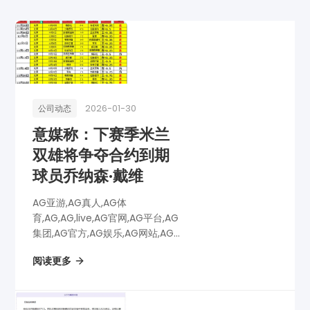
2026-01-30
公司动态
意媒称：下赛季米兰
双雄将争夺合约到期
球员乔纳森·戴维
AG亚游,AG真人,AG体
育,AG,AG,live,AG官网,AG平台,AG
集团,AG官方,AG娱乐,AG网站,AG
网址,AG全站,AG亚游app下载,AG
阅读更多
博彩,AG电子,意媒称：下赛季米兰
双雄将争夺合约到期球员乔纳森·戴
维