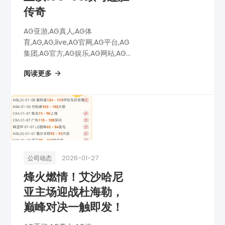
传奇
AG亚游,AG真人,AG体
育,AG,AG,live,AG官网,AG平台,AG
集团,AG官方,AG娱乐,AG网站,AG
网址,AG全站,AG亚游app下载,AG
阅读更多
博彩,AG电子,山东高速男篮客场击
败江苏队，CBA赛场上以106-98续
写连胜传奇
2026-01-27
公司动态
烽火燃情！艾沙哈尼
亚主场迎战杜海勒，
巅峰对决一触即发！