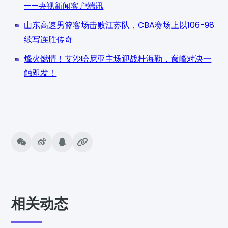
——央视新闻客户端讯
山东高速男篮客场击败江苏队，CBA赛场上以106-98
续写连胜传奇
烽火燃情！艾沙哈尼亚主场迎战杜海勒，巅峰对决一
触即发！
相关动态