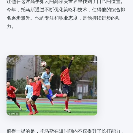
让他在这片高手如云的高尔夫世界里找到了自己的位置。
今年，托马斯通过不断优化策略和技术，使得他的综合排
名逐步攀升。他的专注和职业态度，是他持续进步的动
力。
值得一提的是，托马斯在短时间内不仅提升了长打能力，