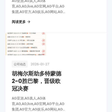
AG亚游,AG真人,AG体
育,AG,AG,live,AG官网,AG平台,AG
集团,AG官方,AG娱乐,AG网站,AG
网址,AG全站,AG亚游app下载,AG
阅读更多
博彩,AG电子,烽火燃情！艾沙哈尼
亚主场迎战杜海勒，巅峰对决一触
即发！
2026-01-27
公司动态
胡梅尔斯助多特蒙德
2-0胜巴黎，晋级欧
冠决赛
AG亚游,AG真人,AG体
育,AG,AG,live,AG官网,AG平台,AG
集团,AG官方,AG娱乐,AG网站,AG