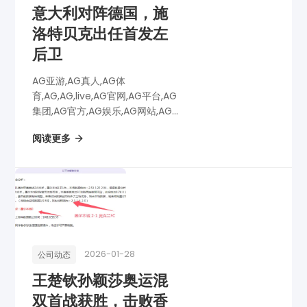
意大利对阵德国，施
洛特贝克出任首发左
后卫
AG亚游,AG真人,AG体
育,AG,AG,live,AG官网,AG平台,AG
集团,AG官方,AG娱乐,AG网站,AG
网址,AG全站,AG亚游app下载,AG
阅读更多
博彩,AG电子,意大利对阵德国，施
洛特贝克出任首发左后卫
2026-01-28
公司动态
王楚钦孙颖莎奥运混
双首战获胜，击败香