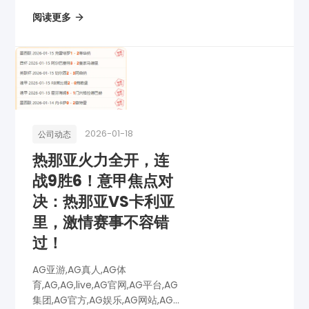
网址,AG全站,AG亚游app下载,AG
阅读更多
博彩,AG电子,《转会费新纪录揭
晓！内马尔3.06亿领跑，姆巴佩紧
随其后，马卡独家数...
2026-01-18
公司动态
热那亚火力全开，连
战9胜6！意甲焦点对
决：热那亚VS卡利亚
里，激情赛事不容错
过！
AG亚游,AG真人,AG体
育,AG,AG,live,AG官网,AG平台,AG
集团,AG官方,AG娱乐,AG网站,AG