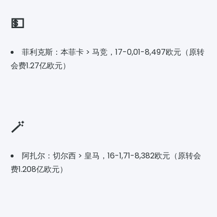
💵
菲利克斯：本菲卡 > 马竞，17-0,01-8,497欧元（原转
会费1.27亿欧元）
🪄
阿扎尔：切尔西 > 皇马，16-1,71-8,382欧元（原转会
费1.208亿欧元）