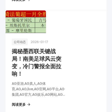
博彩,AG电子,《芒特热切展望伯恩
茅斯对决，夜赛难得，欧战缺席更
显珍贵激情》
2026-01-17
公司动态
揭秘墨西联关键战
局！南美足球风云突
变，冷门警报全面拉
响！
AG亚游,AG真人,AG体
育,AG,AG,live,AG官网,AG平台,AG
集团,AG官方,AG娱乐,AG网站,AG
网址,AG全站,AG亚游app下载,AG
阅读更多
博彩,AG电子,揭秘墨西联关键战
局！南美足球风云突变，冷门警报