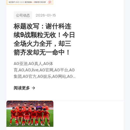
2026-01-15
公司动态
标题改写：谢什科连
续9战颗粒无收！今日
全场火力全开，却三
箭齐发却无一命中！
AG亚游,AG真人,AG体
育,AG,AG,live,AG官网,AG平台,AG
集团,AG官方,AG娱乐,AG网站,AG
网址,AG全站,AG亚游app下载,AG
阅读更多
博彩,AG电子,标题改写：谢什科连
续9战颗粒无收！今日全场火力全
开，却三箭齐发却无一...