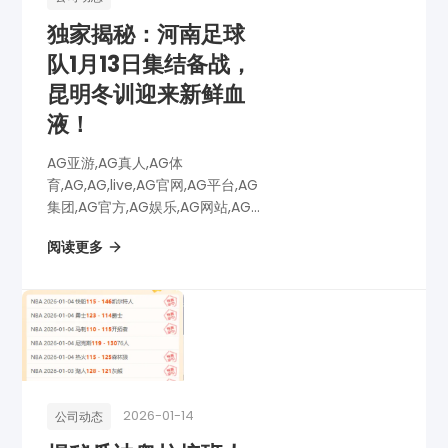
独家揭秘：河南足球
队1月13日集结备战，
昆明冬训迎来新鲜血
液！
AG亚游,AG真人,AG体
育,AG,AG,live,AG官网,AG平台,AG
集团,AG官方,AG娱乐,AG网站,AG
网址,AG全站,AG亚游app下载,AG
阅读更多
博彩,AG电子,独家揭秘：河南足球
队1月13日集结备战，昆明冬训迎来
新鲜血液！
2026-01-14
公司动态