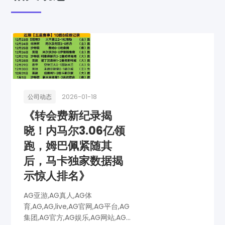
2026-01-18
公司动态
《转会费新纪录揭
晓！内马尔3.06亿领
跑，姆巴佩紧随其
后，马卡独家数据揭
示惊人排名》
AG亚游,AG真人,AG体
育,AG,AG,live,AG官网,AG平台,AG
集团,AG官方,AG娱乐,AG网站,AG