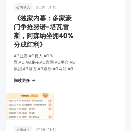
2026-01-15
公司动态
《独家内幕：多家豪
门争抢努诺-塔瓦雷
斯，阿森纳坐拥40%
分成红利》
AG亚游,AG真人,AG体
育,AG,AG,live,AG官网,AG平台,AG
集团,AG官方,AG娱乐,AG网站,AG
网址,AG全站,AG亚游app下载,AG
阅读更多
博彩,AG电子,《独家内幕：多家豪
门争抢努诺-塔瓦雷斯，阿森纳坐
拥40%分成红利》
2026-01-14
公司动态