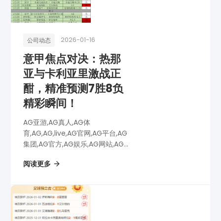
2026-01-16
公司动态
意甲焦点对决：热那
亚与卡利亚里激战正
酣，精准预测7胜8负
精彩瞬间！
AG亚游,AG真人,AG体
育,AG,AG,live,AG官网,AG平台,AG
集团,AG官方,AG娱乐,AG网站,AG
网址,AG全站,AG亚游app下载,AG
阅读更多
博彩,AG电子,意甲焦点对决：热那
亚与卡利亚里激战正酣，精准预测
7胜8负精彩瞬间！