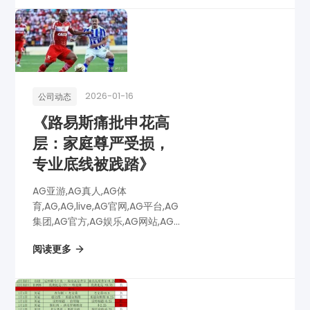
全面拉响！
2026-01-16
公司动态
《路易斯痛批申花高
层：家庭尊严受损，
专业底线被践踏》
AG亚游,AG真人,AG体
育,AG,AG,live,AG官网,AG平台,AG
集团,AG官方,AG娱乐,AG网站,AG
网址,AG全站,AG亚游app下载,AG
阅读更多
博彩,AG电子,《路易斯痛批申花高
层：家庭尊严受损，专业底线被践
踏》