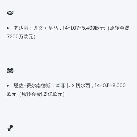
🍉
齐达内：尤文 > 皇马，14-1,07-5,409欧元（原转会费
7200万欧元）
🧤
恩佐-费尔南德斯：本菲卡 > 切尔西，14-0,11-8,000
欧元（原转会费1.21亿欧元）
🏀