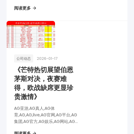
网址,AG全站,AG亚游app下载,AG
阅读更多
博彩,AG电子,热那亚火力全开，连
战9胜6！意甲焦点对决：热那亚
VS卡利亚里，激情赛...
2026-01-17
公司动态
《芒特热切展望伯恩
茅斯对决，夜赛难
得，欧战缺席更显珍
贵激情》
AG亚游,AG真人,AG体
育,AG,AG,live,AG官网,AG平台,AG
集团,AG官方,AG娱乐,AG网站,AG
网址,AG全站,AG亚游app下载,AG
阅读更多