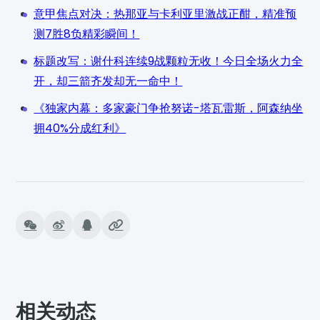
意甲焦点对决：热那亚与卡利亚里激战正酣，精准预
测7胜8负精彩瞬间！
标题改写：谢什科连续9战颗粒无收！今日全场火力全
开，却三箭齐发却无一命中！
《独家内幕：多家豪门争抢努诺-塔瓦雷斯，阿森纳坐
拥40%分成红利》
相关动态