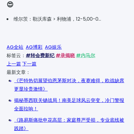
😍
维尔茨：勒沃库森 > 利物浦，12-5,00-0...
AG全站
AG博彩
AG娱乐
标签云：
#转会费新纪
#录揭晓
#内马尔
上一篇
下一篇
最新文章：
《芒特热切展望伯恩茅斯对决，夜赛难得，欧战缺席
更显珍贵激情》
揭秘墨西联关键战局！南美足球风云突变，冷门警报
全面拉响！
《路易斯痛批申花高层：家庭尊严受损，专业底线被
践踏》