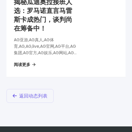
揭秘瓜迪奥拉接班人
选：罗马诺直言马雷
斯卡成热门，谈判尚
在筹备中！
AG亚游,AG真人,AG体
育,AG,AG,live,AG官网,AG平台,AG
集团,AG官方,AG娱乐,AG网站,AG
网址,AG全站,AG亚游app下载,AG
阅读更多
博彩,AG电子,揭秘瓜迪奥拉接班人
选：罗马诺直言马雷斯卡成热门，
谈判尚在筹备中！
返回动态列表