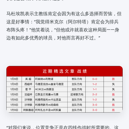
马杜埃凯表示主教练肯定会因为有这么多选择而苦恼，但
这是好事情：“我觉得米克尔（阿尔特塔）肯定会为排兵
布阵头疼！”他笑着说，“但他或许就喜欢这种局面——身
边有如此多优秀的球员，对他而言再好不过。”
“对我们来说，位置竞争正是在四线作战时所需要的。这