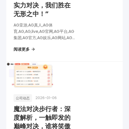
实力对决，我们胜在
无形之中！”
AG亚游,AG真人,AG体
育,AG,AG,live,AG官网,AG平台,AG
集团,AG官方,AG娱乐,AG网站,AG
网址,AG全站,AG亚游app下载,AG
阅读更多
博彩,AG电子,“11人挑战阿森纳仍不
败！马雷斯卡豪言：实力对决，我
们胜在无形之中！...
2026-01-06
公司动态
魔法对决步行者：深
度解析，一触即发的
巅峰对决，谁将笑傲