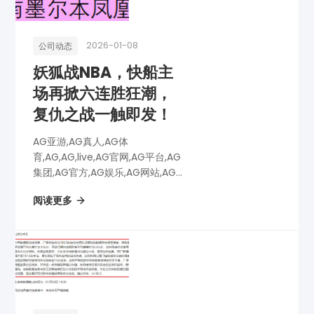
2026-01-08
公司动态
妖狐战NBA，快船主
场再掀六连胜狂潮，
复仇之战一触即发！
AG亚游,AG真人,AG体
育,AG,AG,live,AG官网,AG平台,AG
集团,AG官方,AG娱乐,AG网站,AG
网址,AG全站,AG亚游app下载,AG
阅读更多
博彩,AG电子,妖狐战NBA，快船主
场再掀六连胜狂潮，复仇之战一触
即发！