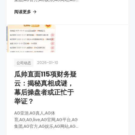
网址,AG全站,AG亚游app下载,AG
阅读更多
博彩,AG电子,【阿森纳新纪元启
航！马杜埃凯豪言：2023，冠军荣
耀尽在掌握】
2026-01-10
公司动态
瓜帅直面115项财务疑
云：揭秘真相成谜，
幕后操盘者或正忙于
举证？
AG亚游,AG真人,AG体
育,AG,AG,live,AG官网,AG平台,AG
集团,AG官方,AG娱乐,AG网站,AG
网址,AG全站,AG亚游app下载,AG