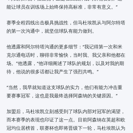
能让球员在训练场上始终保持高标准，非常有意义。”
赛季全程四线出击极具挑战性，但马杜埃凯从与阿尔特塔
的第一次沟通中，就坚信球队有能力做到。
他透露和阿尔特塔沟通的更多细节：“我记得第一次和米
克尔通电话时，聊得非常愉快，当时我、我父亲和他都在
场。”他透露，“他详细阐述了球队的规划，以及对我的期
待，他说的很多话都让我产生了强烈共鸣。”
“当然，我早就知道这支球队的实力，他们有能力冲击重
要赛事冠军，这也是我最终选择阿森纳的关键原因。”
加盟后，马杜埃凯立刻感受到了球队内部对冠军的渴望，
而本赛季的表现也印证了这一点。目前阿森纳在英超和欧
冠均位居榜首，联赛杯也即将晋级下一轮，马杜埃凯认为