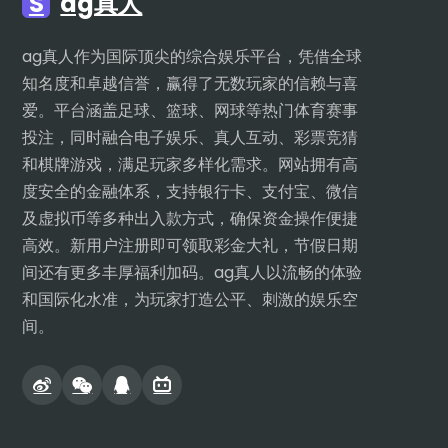
S
ag真人
ag真人作为国际顶尖的综合娱乐平台，凭借全球
知名度和卓越信誉，赢得了无数玩家的信赖与喜
爱。平台涵盖足球、篮球、网球等热门体育赛事
投注，同时融合电子娱乐、真人互动、彩票竞猜
和棋牌游戏，满足玩家多样化需求。网站拥有高
度安全的金融体系，支持银行卡、支付宝、微信
及虚拟币等多种出入款方式，确保资金操作便捷
高效。新用户注册即可领取彩金大礼，节假日期
间还有更多丰厚福利加码。ag真人以流畅的体验
和国际化水准，为玩家打造公平、刺激的娱乐空
间。