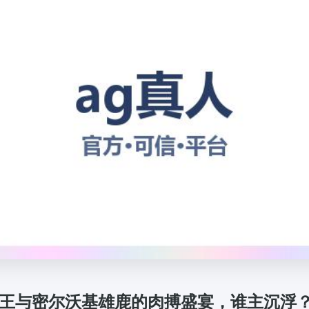
国王与密尔沃基雄鹿的肉搏盛宴，谁主沉浮？