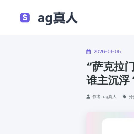
S
2026-01-05
“萨克拉
谁主沉浮
作者: ag真人
分