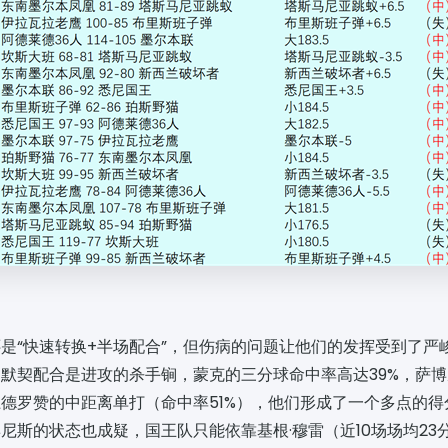
是“快速转换+半场配合”，但伤病的问题让他们的发挥受到了严
默契配合是进攻的杀手锏，蒙克的三分球命中率高达39%，萨
上德罗赞的中距离单打（命中率51%），他们形成了一个多点的
尼斯的状态也成疑，国王队只能依靠基根·穆雷（近10场场均23