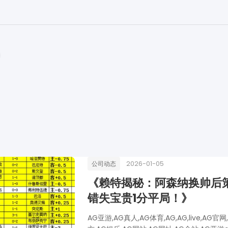
2026-01-05
公司动态
《赖特揭秘：阿森纳换帅后
错失宝贵1分平局！》
AG亚游,AG真人,AG体育,AG,AG,live,AG官