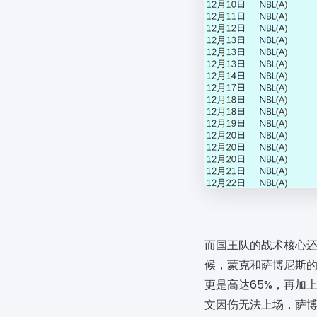
而国王队的战术核心还
候，蒙克和萨博尼斯的
更是高达65%，再加
文因伤无法上场，萨博