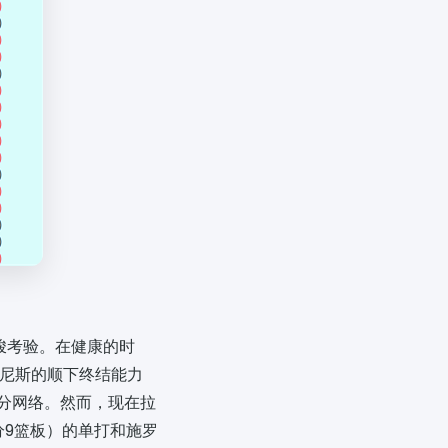
峻考验。在健康的时
博尼斯的顺下终结能力
得分网络。然而，现在拉
分9篮板）的单打和施罗