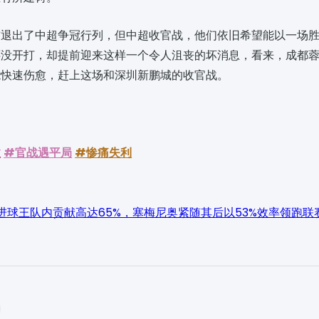
前退出了中超争冠行列，但中超收官战，他们依旧希望能以一场
还没开打，却提前迎来这样一个令人沮丧的坏消息，看来，成都
能快速伤愈，赶上这场和深圳新鹏城的收官战。
收
#官战遇平局
#惨痛失利
进球王队内贡献高达65%，塞梅尼奥紧随其后以53%效率领跑联