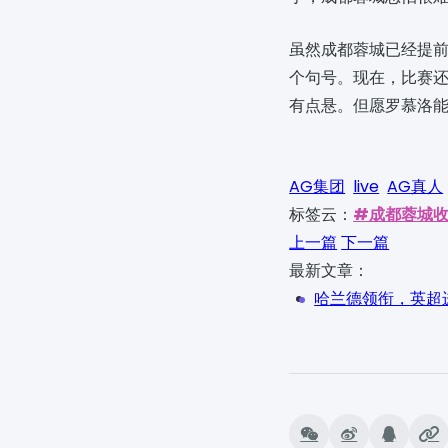
虽然成都蓉城已经提
个句号。现在，比赛
有点悬。但愿罗慕洛
AG集团
live
AG真人
标签云：
#成都蓉城
上一篇
下一篇
最新文章：
哈兰德领衔，英超