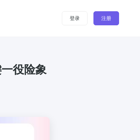
登录
注册
键一役险象