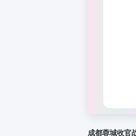
成都蓉城收官