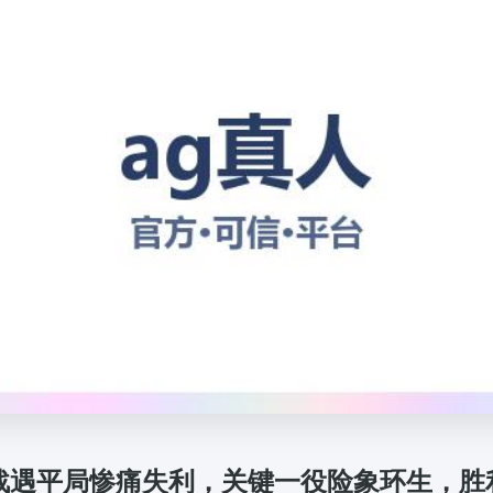
战遇平局惨痛失利，关键一役险象环生，胜