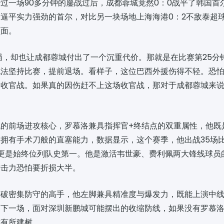
过一场90多分钟的鏖战过后，成都蓉城竟然0：0战平了韩国首
逼平实力强劲的首尔，对比另一块场地上海海港0：2不敌泰超
颜面。
局，却也让成都蓉城付出了一个沉重代价。那就是在比赛第25分
法坚持比赛，提前退场。看样子，这位巴西外援伤得不轻。恐怕不
超收官战。如果真的因伤赶不上这场收官战，那对于成都蓉城来
的前场进攻核心，罗慕洛兼具指挥官+终结点的双重属性，他既
拥有手术刀般的直塞能力，数据显示，这个赛季，他出战35场比
更是始终位列队史第一。他是激活韦世豪、费利佩两大锋线球员
攻击力恐怕要折损大半。
是破密集防守的高手，他左脚兼具精准度与爆发力，既能上演中
。下一场，面对深圳新鹏城可能摆出的收缩防线，如果没有罗慕
难有所建树。