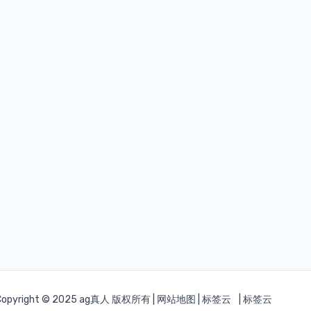
Copyright © 2025
ag真人
版权所有 |
网站地图
|
标签云
|
标签云