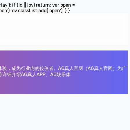
; if (!d || !ov) return; var open =
en'); ov.classList.add('open'); } }
体验，成为行业内的佼佼者。AG真人官网（AG真人官网）为广
细介绍AG真人APP、AG娱乐体