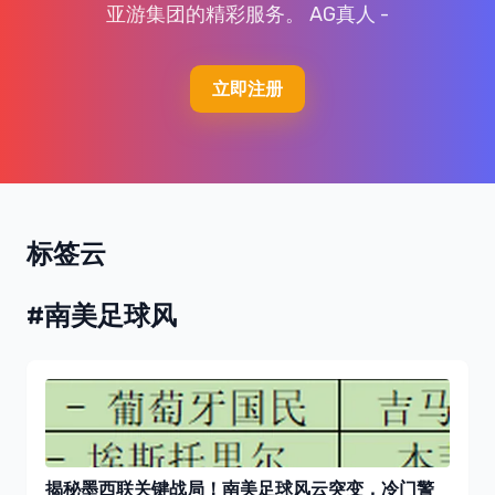
亚游集团的精彩服务。 AG真人 -
立即注册
标签云
#南美足球风
揭秘墨西联关键战局！南美足球风云突变，冷门警