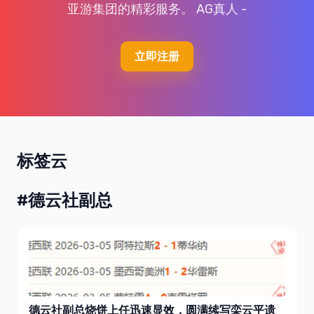
亚游集团的精彩服务。 AG真人 -
立即注册
标签云
#德云社副总
德云社副总烧饼上任迅速显效，圆满续写栾云平遗