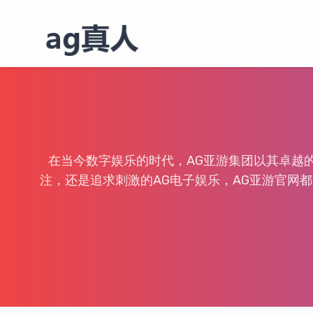
在当今数字娱乐的时代，AG亚游集团以其卓越
注，还是追求刺激的AG电子娱乐，AG亚游官网