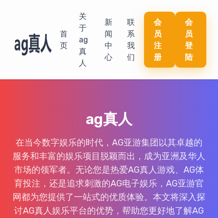
关
新
联
会
会
于
首
闻
系
员
员
ag
页
中
我
注
登
真
心
们
册
陆
人
ag真人
在当今数字娱乐的时代，AG亚游集团以其卓越的
服务和丰富的娱乐项目脱颖而出，成为亚洲及华人
市场的领军者。无论您是热爱AG真人游戏、AG体
育投注，还是追求刺激的AG电子娱乐，AG亚游官
网都为您提供了一站式的优质体验。本文将深入探
讨AG真人娱乐平台的优势，帮助您更好地了解AG