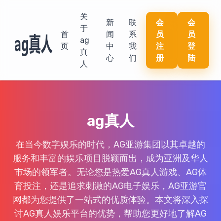
关
新
联
会
会
于
首
闻
系
员
员
ag
页
中
我
注
登
真
心
们
册
陆
人
ag真人
在当今数字娱乐的时代，AG亚游集团以其卓越的
服务和丰富的娱乐项目脱颖而出，成为亚洲及华人
市场的领军者。无论您是热爱AG真人游戏、AG体
育投注，还是追求刺激的AG电子娱乐，AG亚游官
网都为您提供了一站式的优质体验。本文将深入探
讨AG真人娱乐平台的优势，帮助您更好地了解AG