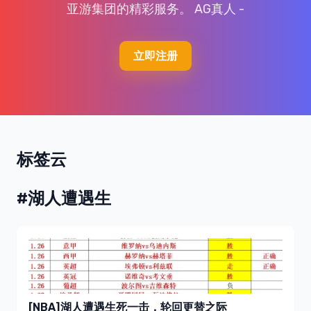
亚游集团的精彩服务。 AG真人 -
立即注册
标签云
#湖人遭遇生
[NBA]湖人遭遇生死一击，轮回更替之际