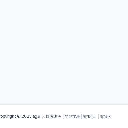
Copyright © 2025
ag真人
版权所有 |
网站地图
|
标签云
|
标签云