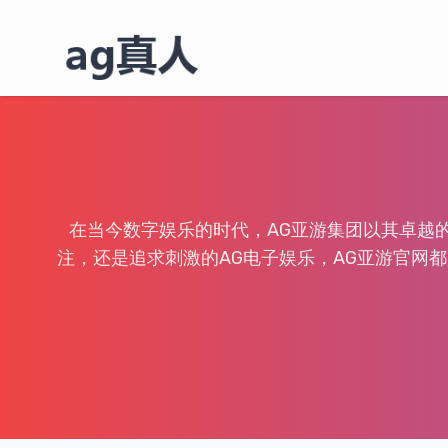
在当今数字娱乐的时代，AG亚游集团以其卓越
注，还是追求刺激的AG电子娱乐，AG亚游官网