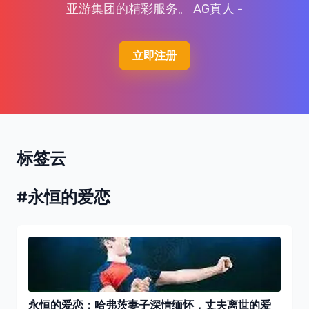
亚游集团的精彩服务。 AG真人 -
立即注册
标签云
#永恒的爱恋
永恒的爱恋：哈弗茨妻子深情缅怀，丈夫离世的爱