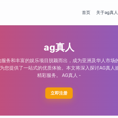
首页
关于ag真
ag真人
的服务和丰富的娱乐项目脱颖而出，成为亚洲及华人市场的
都为您提供了一站式的优质体验。本文将深入探讨AG真人
精彩服务。 AG真人 -
立即注册