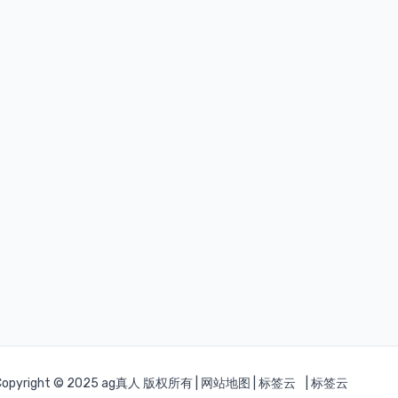
Copyright © 2025
ag真人
版权所有 |
网站地图
|
标签云
|
标签云