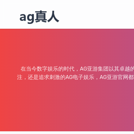
在当今数字娱乐的时代，AG亚游集团以其卓越
注，还是追求刺激的AG电子娱乐，AG亚游官网