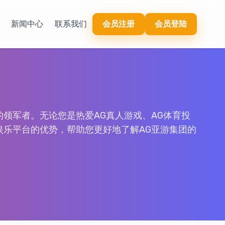
人
新闻中心
联系我们
会员注册
会员登陆
领军者。无论您是热爱AG真人游戏、AG体育投
娱乐平台的优势，帮助您更好地了解AG亚游集团的