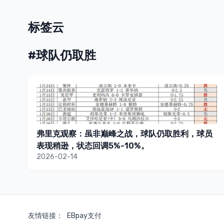
标签云
#球队仍取胜
弗里克观察：虽非巅峰之战，球队仍取胜利，球员
表现稍逊，状态回调5%-10%。
2026-02-14
友情链接：
EBpay支付