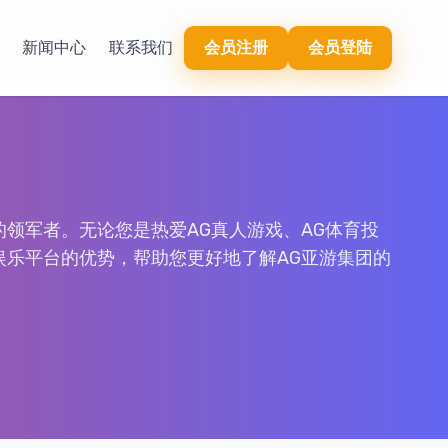
人
新闻中心
联系我们
会员注册
会员登陆
领军者。无论您是热爱AG真人游戏、AG体育投
娱乐平台的优势，帮助您更好地了解AG亚游集团的