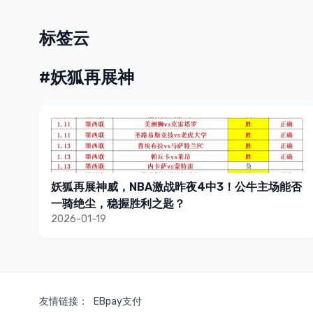
标签云
#妖狐再展神
妖狐再展神威，NBA激战昨夜4中3！公牛主场能否
一骑绝尘，稳握胜利之匙？
2026-01-19
友情链接：
EBpay支付