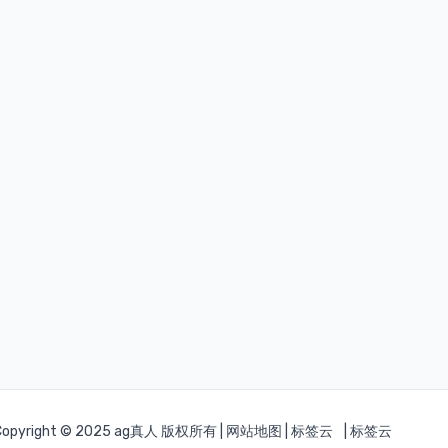
Copyright © 2025
ag真人
版权所有 |
网站地图
|
标签云
|
标签云