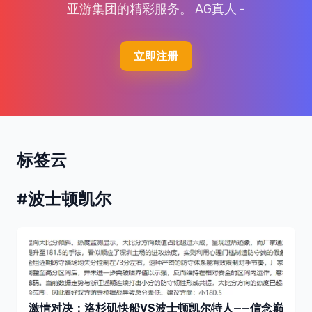
亚游集团的精彩服务。 AG真人 -
立即注册
标签云
#波士顿凯尔
激情对决：洛杉矶快船VS波士顿凯尔特人——信念巅