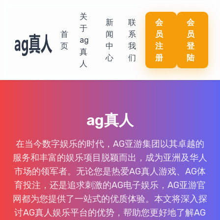
关
新
联
会
会
于
首
闻
系
员
员
ag
页
中
我
注
登
真
心
们
册
陆
人
ag真人
在当今数字娱乐的时代，AG亚游集团以其卓越的
服务和丰富的娱乐项目脱颖而出，成为亚洲及华人
市场的领军者。无论您是热爱AG真人游戏、AG体
育投注，还是追求刺激的AG电子娱乐，AG亚游官
网都为您提供了一站式的优质体验。本文将深入探
讨AG真人娱乐平台的优势，帮助您更好地了解AG