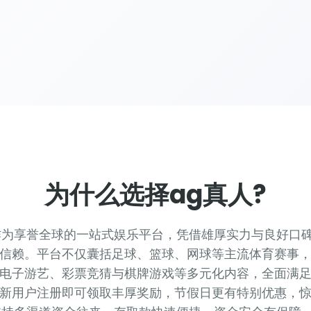
为什么选择ag真人?
作为享誉全球的一站式娱乐平台，凭借雄厚实力与良好口
信赖。平台不仅囊括足球、篮球、网球等主流体育赛事
电子游艺、彩票竞猜与棋牌游戏等多元化内容，全面满
新用户注册即可领取丰厚奖励，节假日更有特别优惠，