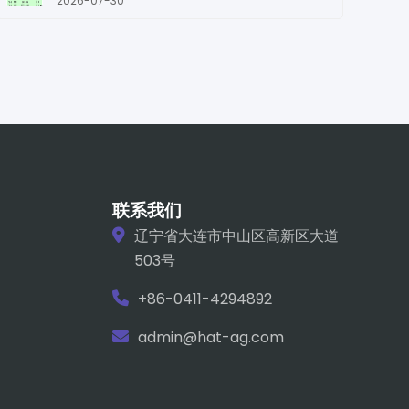
2026-07-30
联系我们
辽宁省大连市中山区高新区大道
503号
+86-0411-4294892
admin@hat-ag.com