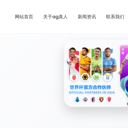
网站首页
关于ag真人
新闻资讯
联系我们