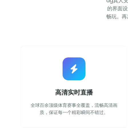
ag真人
的界面设
畅玩。再
高清实时直播
全球百余顶级体育赛事全覆盖，流畅高清画
质，保证每一个精彩瞬间不错过。