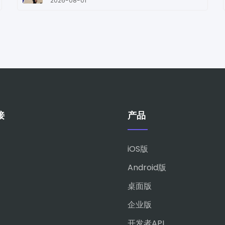
2026-08-01
接
产品
iOS版
Android版
桌面版
企业版
开发者API