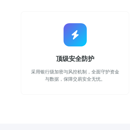
顶级安全防护
采用银行级加密与风控机制，全面守护资金
与数据，保障交易安全无忧。