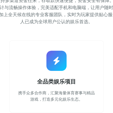
支持多渠道资金往来，存取款快速便捷，资金安全有保障
计与流畅操作体验，完美适配手机和电脑端，让用户随
加上全天候在线的专业客服团队，实时为玩家提供贴心服
人已成为全球用户公认的娱乐首选。
全品类娱乐项目
携手众多合作商，汇聚海量体育赛事与精品
游戏，打造多元化娱乐生态。