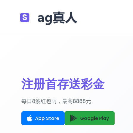
S
注册首存送彩金
每日8波红包雨，最高8888元
App Store
Google Play